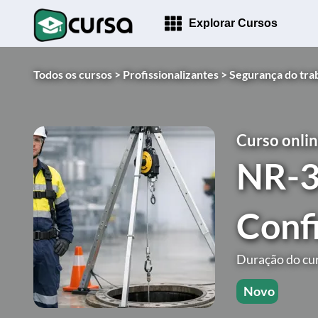
Explorar Cursos
Todos os cursos >
Profissionalizantes >
Segurança do tra
Curso onlin
NR-3
Conf
Duração do cur
Novo