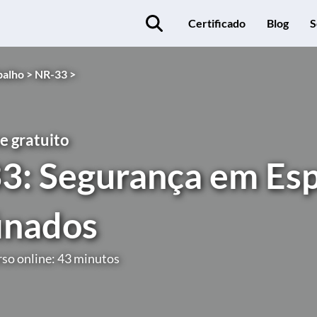
Certificado
Blog
S
balho >
NR-33 >
e gratuito
3: Segurança em Es
inados
so online: 43 minutos