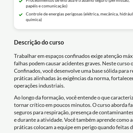
Procedimentos de entrada e trabalho seguro (permissão,
papéis e comunicação)
Controle de energias perigosas (elétrica, mecânica, hidrául
química)
Descrição do curso
Trabalhar em espaços confinados exige atenção máxi
falhas podem causar acidentes graves. Neste curso 
Confinados, você desenvolve uma base sólida para re
práticas alinhadas às exigências da norma, fortalec
operações industriais.
Ao longo da formação, você entende o que caracteri
tornar crítico em poucos minutos. O curso aborda fa
seguros para respiração, presença de contaminante
e durante a atividade. Você também aprende como a v
práticas colocam a equipe em perigo quando feitas 