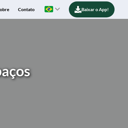
obre
Contato
Baixar o App!
paços