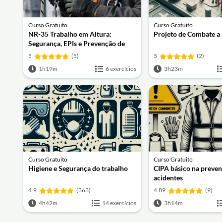
Curso Gratuito
Curso Gratuito
NR-35 Trabalho em Altura:
Projeto de Combate a
Segurança, EPIs e Prevenção de
Acidentes
5
(5)
5
(2)
1h19m
6 exercícios
3h23m
Curso Gratuito
Curso Gratuito
Higiene e Segurança do trabalho
CIPA básico na preve
acidentes
4.9
(363)
4.89
(9)
4h42m
14 exercícios
3h14m