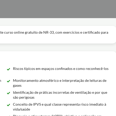
 curso online gratuito de NR-33, com exercícios e certificado para
Riscos típicos em espaços confinados e como reconhecê-los
m
Monitoramento atmosférico e interpretação de leituras de
gases
Identificação de práticas incorretas de ventilação e por que
são perigosas
Conceito de IPVS e qual classe representa risco imediato à
vida/saúde