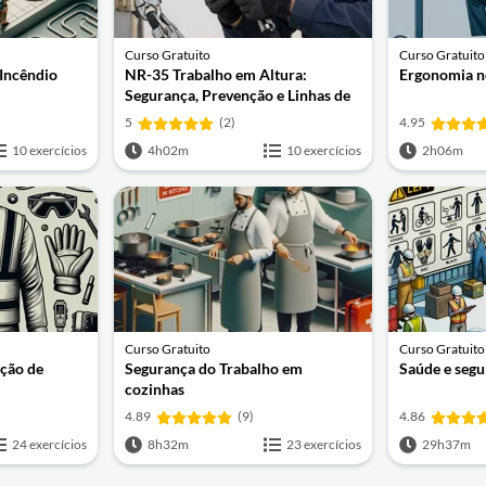
Curso Gratuito
Curso Gratuito
 Incêndio
NR-35 Trabalho em Altura:
Ergonomia n
Segurança, Prevenção e Linhas de
Vida
5
(2)
4.95
10 exercícios
4h02m
10 exercícios
2h06m
Curso Gratuito
Curso Gratuito
nção de
Segurança do Trabalho em
Saúde e segu
cozinhas
4.89
(9)
4.86
24 exercícios
8h32m
23 exercícios
29h37m