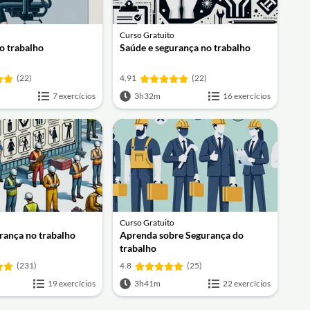
Curso Gratuito
o trabalho
Saúde e segurança no trabalho
(22)
4.91
(22)
7 exercícios
3h32m
16 exercícios
Curso Gratuito
rança no trabalho
Aprenda sobre Segurança do
trabalho
(231)
4.8
(25)
19 exercícios
3h41m
22 exercícios