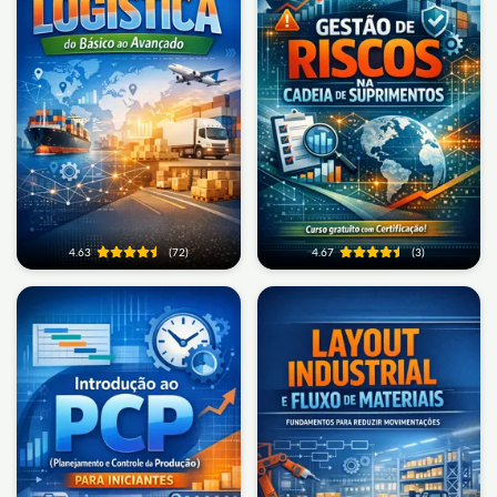
4.63
(72)
4.67
(3)