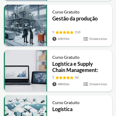
Curso Gratuito
Gestão da produção
5
(12)
10h55m
53 exercícios
Curso Gratuito
Logística e Supply
Chain Management:
Previsão de Demanda,
5
(6)
Redes de Suprimentos
48h02m
23 exercícios
e Gestão de Estoques
Curso Gratuito
Logística