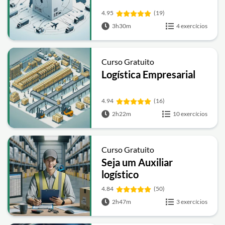
4.95
(19)
3h30m
4 exercícios
Curso Gratuito
Logística Empresarial
4.94
(16)
2h22m
10 exercícios
Curso Gratuito
Seja um Auxiliar
logístico
4.84
(50)
2h47m
3 exercícios