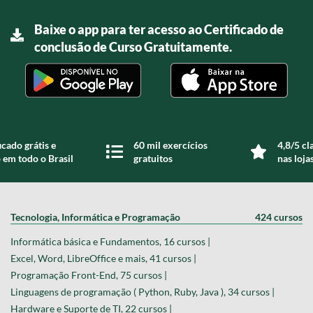
Baixe o app para ter acesso ao Certificado de
conclusão de Curso Gratuitamente.
icado grátis e
60 mil exercícios
4,8/5 cl
 em todo o Brasil
gratuitos
nas loja
Tecnologia, Informática e Programação
424 cursos
Informática básica e Fundamentos, 16 cursos |
Excel, Word, LibreOffice e mais, 41 cursos |
Programação Front-End, 75 cursos |
Linguagens de programação ( Python, Ruby, Java ), 34 cursos |
Hardware e Suporte de TI, 22 cursos |