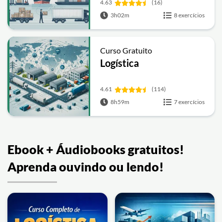
4.63
(16)
3h02m
8 exercícios
Curso Gratuito
Logística
4.61
(114)
8h59m
7 exercícios
Ebook + Áudiobooks gratuitos!
Aprenda ouvindo ou lendo!