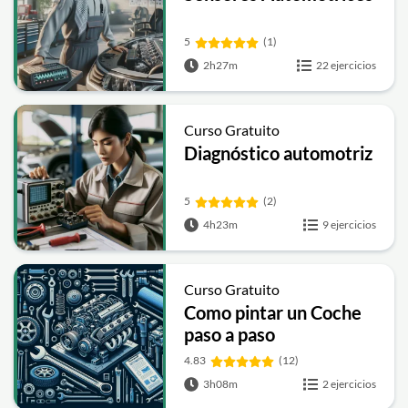
5
(1)
2h27m
22 ejercicios
Curso Gratuito
Diagnóstico automotriz
5
(2)
4h23m
9 ejercicios
Curso Gratuito
Como pintar un Coche
paso a paso
4.83
(12)
3h08m
2 ejercicios