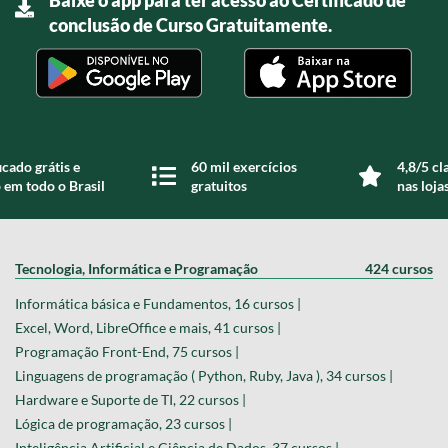
Baixe o app para ter acesso ao Certificado de
conclusão de Curso Gratuitamente.
icado grátis e
60 mil exercícios
4,8/5 cl
 em todo o Brasil
gratuitos
nas loja
Tecnologia, Informática e Programação
424 cursos
Informática básica e Fundamentos, 16 cursos |
Excel, Word, LibreOffice e mais, 41 cursos |
Programação Front-End, 75 cursos |
Linguagens de programação ( Python, Ruby, Java ), 34 cursos |
Hardware e Suporte de TI, 22 cursos |
Lógica de programação, 23 cursos |
Inteligência Artificial e Ciência de Dados, 37 cursos |