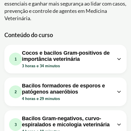
essenciais e ganhar mais segurança ao lidar com casos,
prevenção e controle de agentes em Medicina
Veterinária.
Conteúdo do curso
Cocos e bacilos Gram-positivos de
importância veterinária
1
3 horas e 34 minutos
Aula em vídeo: Micro Vet 2016.1
1h06m
Aula #01 - Staphylococcus spp.
Bacilos formadores de esporos e
patógenos anaeróbios
Exercício: _Qual é a principal característica morfológica
2
do gênero Staphylococcus?
4 horas e 29 minutos
Aula em vídeo: Micro Vet 2016.1
1h20m
Aula em vídeo: Micro Vet 2016.1 Aula
Aula #02 - Streptococcus spp.
58m
#04 - Bacillus spp.
Bacilos Gram-negativos, curvo-
Exercício: _Qual é a principal diferença morfológica entre
espiralados e micologia veterinária
Exercício: _Qual é a importância dos bacilos formadores
3
os estafilococos e os streptococcus?
de esporos mencionados no vídeo?