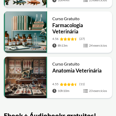
10h49m
23 exercícios
Curso Gratuito
Farmacologia
Veterinária
4.56
(27)
8h13m
24 exercícios
Curso Gratuito
Anatomia Veterinária
4.55
(11)
10h10m
23 exercícios
Ebook + Áudiobooks gratuitos!