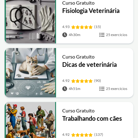
Curso Gratuito
Fisiologia Veterinária
4.93
(15)
4h30m
25 exercícios
Curso Gratuito
Dicas de veterinária
4.92
(90)
4h51m
25 exercícios
Curso Gratuito
Trabalhando com cães
4.92
(137)