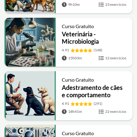
9h10m
23 exercícios
Curso Gratuito
Veterinária -
Microbiologia
4.91
(148)
15h03m
12 exercícios
Curso Gratuito
Adestramento de cães
e comportamento
4.91
(291)
18h41m
22 exercícios
Curso Gratuito