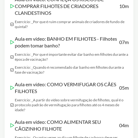
COMPRAR FILHOTES DE CRIADORES
10m
CLANDESTINOS
Exercício: _Por que é ruim comprar animais de criadores de fundo de
quintal?
Aula em vídeo: BANHO EM FILHOTES - Filhotes
07m
podem tomar banho?
Exercício: _Por que é importante evitar dar banho em filhotes durante a
época de vacinação?
Exercício: _Quando é recomendado dar banho em filhotes durante a
fase de vacinação?
Aula em vídeo: COMO VERMIFUGAR OS CÃES
05m
FILHOTES
Exercício: _A partir do vídeo sobre vermifugação de filhotes, qual é o
protocolo padrão de vermifugação para filhotes até os 4 meses de
idade?
Aula em vídeo: COMO ALIMENTAR SEU
04m
CÃOZINHO FILHOTE
Exercício: _Quantas vezes ao dia um filhote de cachorro deve ser