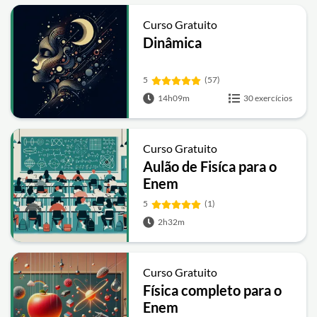
Curso Gratuito
Dinâmica
5
(57)
14h09m
30 exercícios
Curso Gratuito
Aulão de Fisíca para o
Enem
5
(1)
2h32m
Curso Gratuito
Física completo para o
Enem