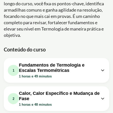
longo do curso, você fixa os pontos-chave, identifica
armadilhas comuns e ganha agilidade na resolução,
focando no que mais cai em provas. É um caminho
completo para revisar, fortalecer fundamentos e
elevar seu nível em Termologia de maneira prática e
objetiva.
Conteúdo do curso
Fundamentos de Termologia e
Escalas Termométricas
1
1 horas e 49 minutos
Aula em vídeo: TERMOLOGIA -
CONCEITOS FUNDAMENTAIS - Aula 1 -
28m
Calor, Calor Específico e Mudança de
Prof. Boaro
Fase
2
Exercício: Qual é a principal diferença entre temperatura
1 horas e 48 minutos
e calor, de acordo com o vídeo de termologia?