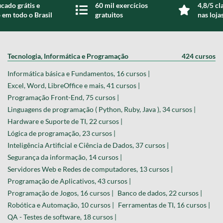
icado grátis e
60 mil exercícios
4,8/5 cl
 em todo o Brasil
gratuitos
nas loja
Tecnologia, Informática e Programação
424 cursos
Informática básica e Fundamentos, 16 cursos |
Excel, Word, LibreOffice e mais, 41 cursos |
Programação Front-End, 75 cursos |
Linguagens de programação ( Python, Ruby, Java ), 34 cursos |
Hardware e Suporte de TI, 22 cursos |
Lógica de programação, 23 cursos |
Inteligência Artificial e Ciência de Dados, 37 cursos |
Segurança da informação, 14 cursos |
Servidores Web e Redes de computadores, 13 cursos |
Programação de Aplicativos, 43 cursos |
Programação de Jogos, 16 cursos |
Banco de dados, 22 cursos |
Robótica e Automação, 10 cursos |
Ferramentas de TI, 16 cursos |
QA - Testes de software, 18 cursos |