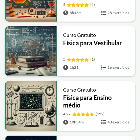
5
(1)
8h43m
28 exercícios
Curso Gratuito
Física para Vestibular
5
(1)
1h21m
16 exercícios
Curso Gratuito
Física para Ensino
médio
4.97
(159)
10h54m
43 exercícios