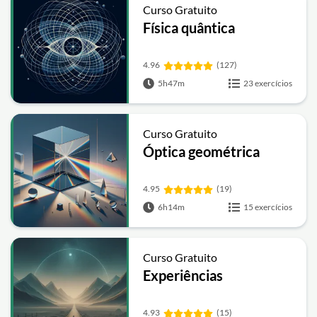
Curso Gratuito
Física quântica
4.96
(127)
5h47m
23 exercícios
Curso Gratuito
Óptica geométrica
4.95
(19)
6h14m
15 exercícios
Curso Gratuito
Experiências
4.93
(15)