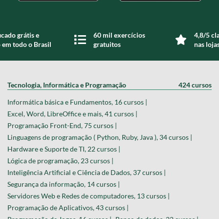
icado grátis e
60 mil exercícios
4,8/5 cl
 em todo o Brasil
gratuitos
nas loja
Tecnologia, Informática e Programação
424 cursos
Informática básica e Fundamentos, 16 cursos |
Excel, Word, LibreOffice e mais, 41 cursos |
Programação Front-End, 75 cursos |
Linguagens de programação ( Python, Ruby, Java ), 34 cursos |
Hardware e Suporte de TI, 22 cursos |
Lógica de programação, 23 cursos |
Inteligência Artificial e Ciência de Dados, 37 cursos |
Segurança da informação, 14 cursos |
Servidores Web e Redes de computadores, 13 cursos |
Programação de Aplicativos, 43 cursos |