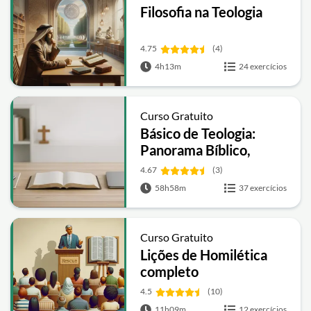
Filosofia na Teologia
4.75
(4)
4h13m
24 exercícios
Curso Gratuito
Básico de Teologia:
Panorama Bíblico,
História da Igreja e
4.67
(3)
Teologia Sistemática
58h58m
37 exercícios
Curso Gratuito
Lições de Homilética
completo
4.5
(10)
11h09m
12 exercícios