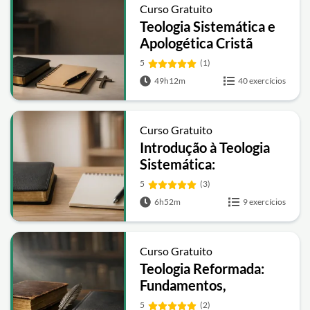
Curso Gratuito
Teologia Sistemática e
Apologética Cristã
5
(1)
49h12m
40 exercícios
Curso Gratuito
Introdução à Teologia
Sistemática:
Fundamentos e
5
(3)
Doutrinas Essenciais
6h52m
9 exercícios
Curso Gratuito
Teologia Reformada:
Fundamentos,
Doutrinas e Escatologia
5
(2)