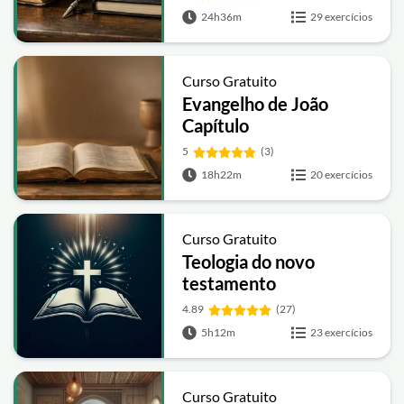
24h36m
29 exercícios
Curso Gratuito
Evangelho de João
Capítulo
5
(3)
18h22m
20 exercícios
Curso Gratuito
Teologia do novo
testamento
4.89
(27)
5h12m
23 exercícios
Curso Gratuito