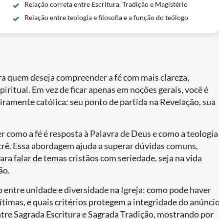
Relação correta entre Escritura, Tradição e Magistério
Relação entre teologia e filosofia e a função do teólogo
ara quem deseja compreender a fé com mais clareza,
iritual. Em vez de ficar apenas em noções gerais, você é
iramente católica: seu ponto de partida na Revelação, sua
r como a fé é resposta à Palavra de Deus e como a teologia
 crê. Essa abordagem ajuda a superar dúvidas comuns,
ara falar de temas cristãos com seriedade, seja na vida
ão.
 entre unidade e diversidade na Igreja: como pode haver
timas, e quais critérios protegem a integridade do anúnci
ntre Sagrada Escritura e Sagrada Tradição, mostrando por