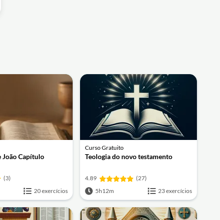
Curso Gratuito
 João Capítulo
Teologia do novo testamento
(3)
4.89
(27)
20 exercícios
5h12m
23 exercícios