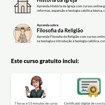
Aula em vídeo: 9ª aula do Curso de Iniciaçã
Aula em vídeo: 11ª aula do Curso de Inicia
Papal e Tradições
Aprenda História da Igreja com cursos online gr
a Filosofia
reformas, expansão e teologia católica básica,
Exercício: Segundo a teologia católica, qual é a relação c
Exercício: No enfoque estudado, o que caracteriza a teol
Aprenda sobre
Filosofia da Religião
Aprenda Filosofia da Religião com cursos online
na teologia e introdução à teologia católica, c
Este curso gratuito inclui:
7 horas e 53 minutos de curso
Certificado digital de concl