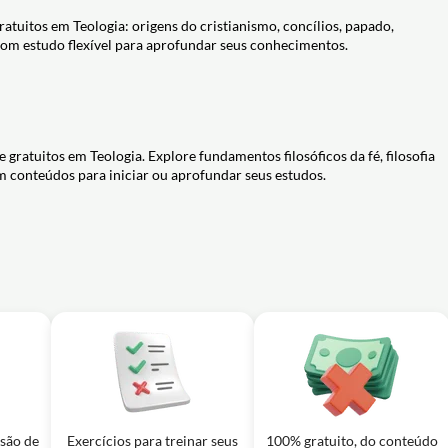
o a Teologia Católica -Os 21 Concílios, a Infabilidade
ção a Teologia Católica - A Teologia e sua relação com
45m
42m
atuitos em Teologia: origens do cristianismo, concílios, papado,
 com estudo flexível para aprofundar seus conhecimentos.
orreta entre Escritura, Tradição e Magistério?
ogia?
 gratuitos em Teologia. Explore fundamentos filosóficos da fé, filosofia
om conteúdos para iniciar ou aprofundar seus estudos.
usão de
Exercícios para treinar seus
100% gratuito, do conteúdo