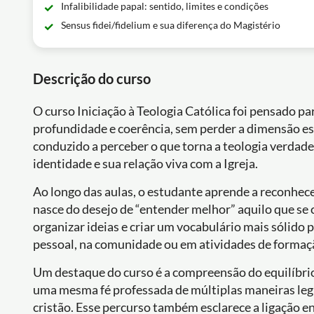
Infalibilidade papal: sentido, limites e condições
Sensus fidei/fidelium e sua diferença do Magistério
Descrição do curso
O curso Iniciação à Teologia Católica foi pensado p
profundidade e coerência, sem perder a dimensão esp
conduzido a perceber o que torna a teologia verdade
identidade e sua relação viva com a Igreja.
Ao longo das aulas, o estudante aprende a reconhece
nasce do desejo de “entender melhor” aquilo que se
organizar ideias e criar um vocabulário mais sólido p
pessoal, na comunidade ou em atividades de formaç
Um destaque do curso é a compreensão do equilíbrio
uma mesma fé professada de múltiplas maneiras legí
cristão. Esse percurso também esclarece a ligação e