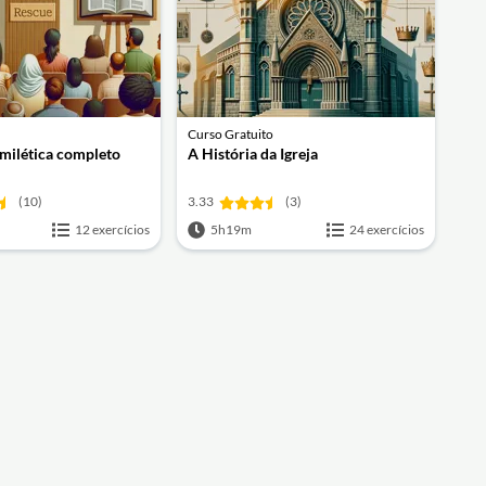
Curso Gratuito
milética completo
A História da Igreja
(10)
3.33
(3)
12 exercícios
5h19m
24 exercícios