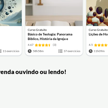
Curso Gratuito
Curso Gratuito
Básico de Teologia: Panorama
Lições de Ho
Bíblico, História da Igreja e
Teologia Sistemática
4.67
(3)
4.5
11 exercícios
58h58m
37 exercícios
11h09m
renda ouvindo ou lendo!