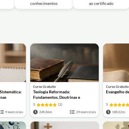
conhecimentos
ao certificado
Curso Gratuito
Curso Gratuito
Sistemática:
Teologia Reformada:
Evangelho de
inas
Fundamentos, Doutrinas e
Escatologia
5
(2)
5
9 exercícios
24h36m
29 exercícios
18h22m