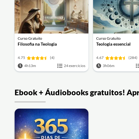
Curso Gratuito
Curso Gratuito
Filosofia na Teologia
Teologia essencial
4.75
(4)
4.67
(284)
4h13m
24 exercícios
3h06m
Ebook + Áudiobooks gratuitos! Ap