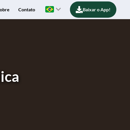
obre
Contato
Baixar o App!
lica