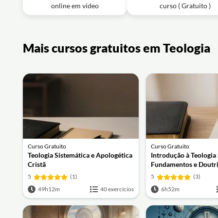
online em vídeo
curso ( Gratuito )
Mais cursos gratuitos em Teologia
Curso Gratuito
Curso Gratuito
Teologia Sistemática e Apologética
Introdução à Teologia 
Cristã
Fundamentos e Doutr
Essenciais
5
(1)
5
(3)
49h12m
40 exercícios
6h52m