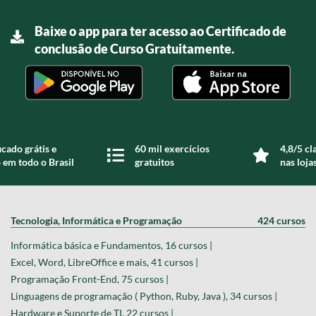
Baixe o app para ter acesso ao Certificado de
conclusão de Curso Gratuitamente.
icado grátis e
60 mil exercícios
4,8/5 cl
 em todo o Brasil
gratuitos
nas loja
Tecnologia, Informática e Programação
424 cursos
Informática básica e Fundamentos, 16 cursos |
Excel, Word, LibreOffice e mais, 41 cursos |
Programação Front-End, 75 cursos |
Linguagens de programação ( Python, Ruby, Java ), 34 cursos |
Hardware e Suporte de TI, 22 cursos |