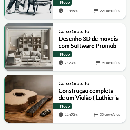
Novo
15h46m
22 exercícios
Curso Gratuito
Desenho 3D de móveis
com Software Promob
Novo
2h23m
9 exercícios
Curso Gratuito
Construção completa
de um Violão ( Luthieria
)
Novo
11h52m
30 exercícios