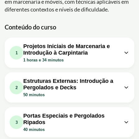
em marcenaria e móveis, com técnicas aplicáveis em
diferentes contextos e níveis de dificuldade.
Conteúdo do curso
Projetos Iniciais de Marcenaria e
Introdução à Carpintaria
1
1 horas e 34 minutos
Aula em vídeo: Curso Grátis de
Marcenaria e Carpintaria - Aula 01 -
53m
Estruturas Externas: Introdução a
Banco de Jardim Estilo Industrial
Pergolados e Decks
2
Exercício: Qual foi o projeto apresentado no vídeo?
50 minutos
Aula em vídeo: Curso Grátis de
Aula em vídeo: O que é um
Marcenaria e Carpintaria - Aula 02 -
28m
pergolado? Como se chamam as
09m
Portas Especiais e Pergolados
Luminária Pendente Estilo Industrial
madeiras que vão em um Pergolado?
Ripados
3
Exercício: Qual é o procedimento de segurança
Exercício: Qual é a principal característica de um
40 minutos
importante ao usar uma serra circular de bancada?
pergolado?