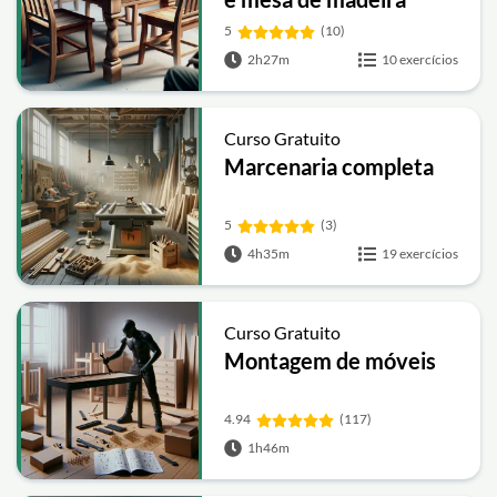
5
(10)
2h27m
10 exercícios
Curso Gratuito
Marcenaria completa
5
(3)
4h35m
19 exercícios
Curso Gratuito
Montagem de móveis
4.94
(117)
1h46m