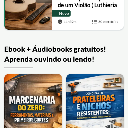
de um Violão ( Luthieria
)
Novo
11h52m
30 exercícios
Ebook + Áudiobooks gratuitos!
Aprenda ouvindo ou lendo!