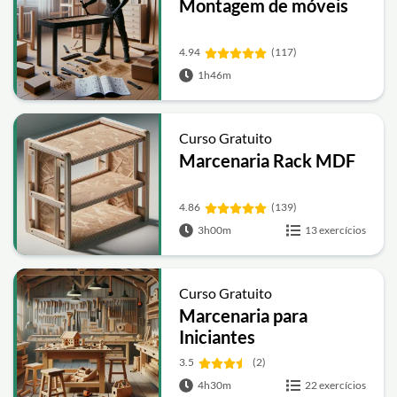
Montagem de móveis
4.94
(117)
1h46m
Curso Gratuito
Marcenaria Rack MDF
4.86
(139)
3h00m
13 exercícios
Curso Gratuito
Marcenaria para
Iniciantes
3.5
(2)
4h30m
22 exercícios