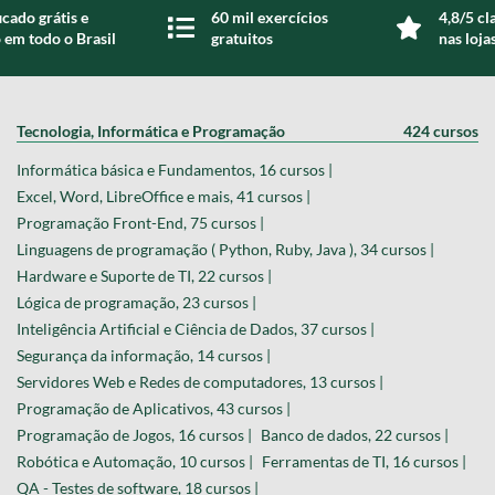
icado grátis e
60 mil exercícios
4,8/5 cl
 em todo o Brasil
gratuitos
nas loja
Tecnologia, Informática e Programação
424 cursos
Informática básica e Fundamentos, 16 cursos |
Excel, Word, LibreOffice e mais, 41 cursos |
Programação Front-End, 75 cursos |
Linguagens de programação ( Python, Ruby, Java ), 34 cursos |
Hardware e Suporte de TI, 22 cursos |
Lógica de programação, 23 cursos |
Inteligência Artificial e Ciência de Dados, 37 cursos |
Segurança da informação, 14 cursos |
Servidores Web e Redes de computadores, 13 cursos |
Programação de Aplicativos, 43 cursos |
Programação de Jogos, 16 cursos |
Banco de dados, 22 cursos |
Robótica e Automação, 10 cursos |
Ferramentas de TI, 16 cursos |
QA - Testes de software, 18 cursos |