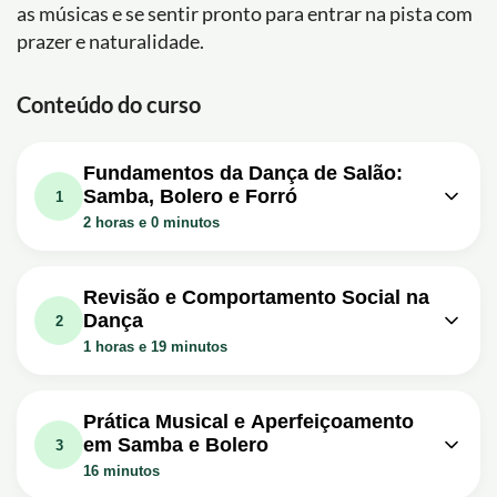
as músicas e se sentir pronto para entrar na pista com
prazer e naturalidade.
Conteúdo do curso
Fundamentos da Dança de Salão:
Samba, Bolero e Forró
1
2 horas e 0 minutos
Aula em vídeo: Aula 1 - Samba de
37m
Salão - Teoria e Prática
Revisão e Comportamento Social na
Dança
Aula em vídeo: Aula 2 - Bolero
2
41m
Brasileiro - Teoria e Prática
1 horas e 19 minutos
Aula em vídeo: Aula 3 - Forró Xote -
Aula em vídeo: Aula 4 - Revisão
1h00m
41m
Teoria e Prática
Surpresa
Prática Musical e Aperfeiçoamento
em Samba e Bolero
Aula em vídeo: Como dançar na
3
15m
balada? I DICAS DA MINHA MÃE
16 minutos