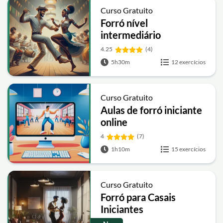
Curso Gratuito
Forró nível
intermediário
4.25
(4)
5h30m
12 exercícios
Curso Gratuito
Aulas de forró iniciante
online
4
(7)
1h10m
15 exercícios
Curso Gratuito
Forró para Casais
Iniciantes