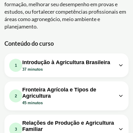
formação, melhorar seu desempenho em provas e
estudos, ou fortalecer competências profissionais em
áreas como agronegócio, meio ambiente e
planejamento.
Conteúdo do curso
Introdução à Agricultura Brasileira
1
37 minutos
Aula em vídeo: Agricultura Brasileira -
11m
Geobrasil {Prof. Rodrigo Rodrigues}
Fronteira Agrícola e Tipos de
Agricultura
Exercício: Qual é a principal responsabilidade da
2
agricultura familiar no Brasil?
45 minutos
Aula em vídeo: Principais Produtos
Aula em vídeo: Expansão da Fronteira
Agrícolas do Brasil - Geobrasil {Prof.
12m
Agrícola no Brasil - Geobrasil {Prof.
11m
Rodrigo Rodrigues}
Relações de Produção e Agricultura
Rodrigo Rodrigues}
Familiar
3
Exercício: Qual é o estado brasileiro que mais se destaca