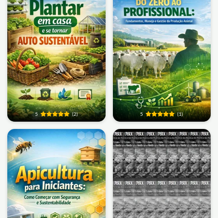
5
(2)
5
(1)