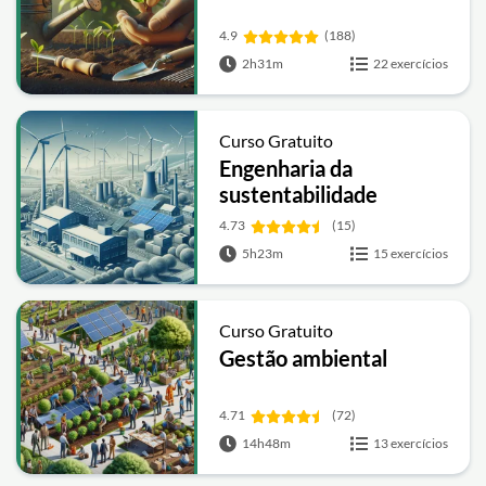
4.9
(188)
2h31m
22 exercícios
Curso Gratuito
Engenharia da
sustentabilidade
4.73
(15)
5h23m
15 exercícios
Curso Gratuito
Gestão ambiental
4.71
(72)
14h48m
13 exercícios