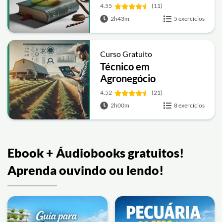
4.55
(11)
2h43m
5 exercícios
Curso Gratuito
Técnico em
Agronegócio
4.52
(21)
2h00m
8 exercícios
Ebook + Áudiobooks gratuitos!
Aprenda ouvindo ou lendo!