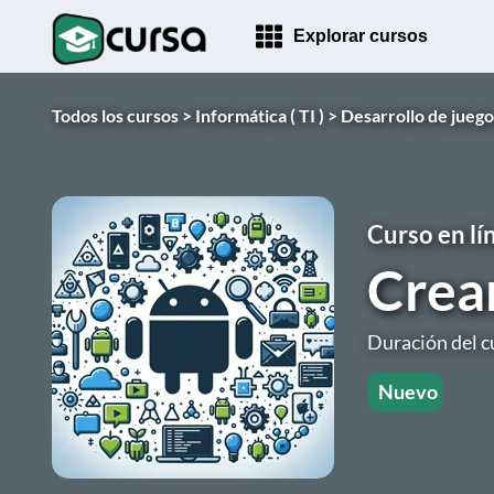
Explorar cursos
Todos los cursos >
Informática ( TI ) >
Desarrollo de juego
Curso en lí
Crea
Duración del c
Nuevo