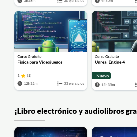
3h58m
30 ejercicios
4h30m
Curso Gratuito
Curso Gratuito
Fisica para Videojuegos
Unreal Engine 4
1
(1)
Nuevo
12h32m
33 ejercicios
15h35m
¡Libro electrónico y audiolibros g