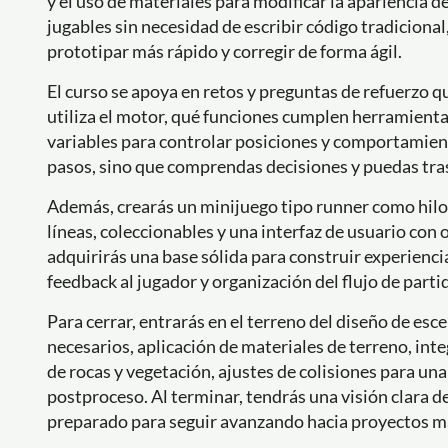
y el uso de materiales para modificar la apariencia 
jugables sin necesidad de escribir código tradicion
prototipar más rápido y corregir de forma ágil.
El curso se apoya en retos y preguntas de refuerzo q
utiliza el motor, qué funciones cumplen herramientas
variables para controlar posiciones y comportamient
pasos, sino que comprendas decisiones y puedas tras
Además, crearás un minijuego tipo runner como hil
líneas, coleccionables y una interfaz de usuario con 
adquirirás una base sólida para construir experienci
feedback al jugador y organización del flujo de parti
Para cerrar, entrarás en el terreno del diseño de esc
necesarios, aplicación de materiales de terreno, in
de rocas y vegetación, ajustes de colisiones para un
postproceso. Al terminar, tendrás una visión clara de
preparado para seguir avanzando hacia proyectos más