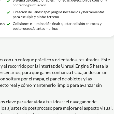
l
Sistema de coleccionables: monedas, detección de colisión y
contador/puntuación
Creación de Landscape: plugins necesarios y herramientas
para esculpir y pintar terreno
as y
Colisiones e iluminación final: ajustar colisión en rocas y
postproceso/plantas marinas
os con un enfoque práctico y orientado a resultados. Este
y el recorrido por la interfaz de Unreal Engine 5 hasta la
 escenarios, para que ganes confianza trabajando con un
n soltura por el mapa, el panel de objetos y las
cto real y cómo mantenerlo limpio para avanzar sin
tos clave para dar vida a tus ideas: el navegador de
 los ajustes de postproceso para mejorar el aspecto visual,