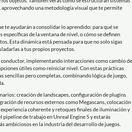
de los objetos. También verás cómo se estructuran sistemas
al, aprovechando una metodología visual que te permite
ue te ayudarán a consolidar lo aprendido: para qué se
 específicas de la ventana de nivel, o cómo se definen
os. Esta dinámica está pensada para que no solo sigas
ladarlas a tus propios proyectos.
o conductor, implementando interacciones como cambio d
opciones útiles como reiniciar nivel. Con estas prácticas
as sencillas pero completas, combinando lógica de juego,
da.
enarios: creación de landscapes, configuración de plugins
tegración de recursos externos como Megascans, colocación
a experiencia coherente y retoques finales de iluminación y
l pipeline de trabajo en Unreal Engine 5 y estarás
 ambiciosos en la industria del desarrollo de juegos.