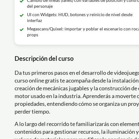
Cambio de líneas (lanes) con variables de posición y contro
del personaje
UI con Widgets: HUD, botones y reinicio de nivel desde
interfaz
Megascans/Quixel: importar y poblar el escenario con roc
props
Descripción del curso
Da tus primeros pasos en el desarrollo de videojueg
curso online gratis te acompaña desde la instalación 
creación de mecánicas jugables y la construcción de
motor usado en la industria. Aprenderás a moverte co
propiedades, entendiendo cómo se organiza un proye
perder tiempo.
A lo largo del recorrido te familiarizarás con elemen
contenidos para gestionar recursos, la iluminación y