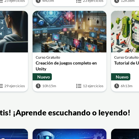
25 ejercicios
4h05m
23 ejercicios
12h38m
Curso Gratuito
Curso Gratuito
Creación de juegos completo en
Tutorial de 
Unity
Nuevo
Nuevo
29 ejercicios
10h15m
12 ejercicios
6h13m
ratis! ¡Aprende escuchando o leyendo!