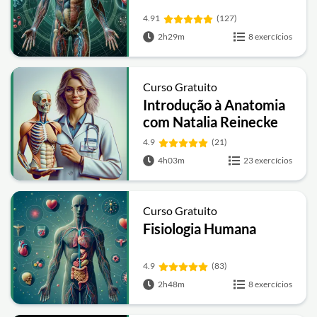
4.91
(127)
2h29m
8 exercícios
Curso Gratuito
Introdução à Anatomia
com Natalia Reinecke
4.9
(21)
4h03m
23 exercícios
Curso Gratuito
Fisiologia Humana
4.9
(83)
2h48m
8 exercícios