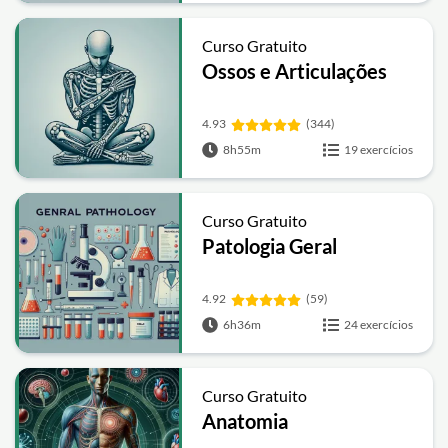
Curso Gratuito
Ossos e Articulações
4.93
(344)
8h55m
19 exercícios
Curso Gratuito
Patologia Geral
4.92
(59)
6h36m
24 exercícios
Curso Gratuito
Anatomia