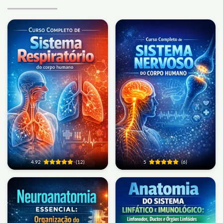
4.92
(12)
5
(6)