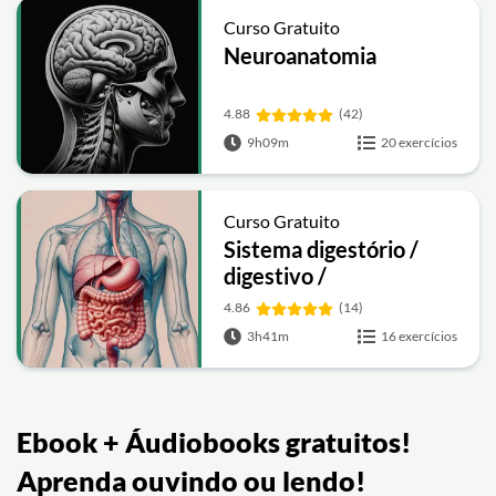
Curso Gratuito
Neuroanatomia
4.88
(42)
9h09m
20 exercícios
Curso Gratuito
Sistema digestório /
digestivo /
gastrointestinal
4.86
(14)
3h41m
16 exercícios
Ebook + Áudiobooks gratuitos!
Aprenda ouvindo ou lendo!