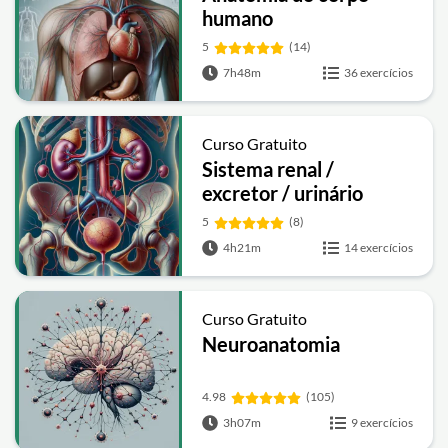
humano
5
(14)
7h48m
36 exercícios
Curso Gratuito
Sistema renal /
excretor / urinário
5
(8)
4h21m
14 exercícios
Curso Gratuito
Neuroanatomia
4.98
(105)
3h07m
9 exercícios