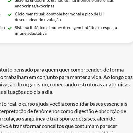
Sistema endócrino: glândulas, hormônios e diferenças
endócrinas/exócrinas
a
Ciclo menstrual: controle hormonal e pico de LH
desencadeando ovulação
is e
Sistema linfático e imune: drenagem linfática e resposta
imune adaptativa
atuito pensado para quem quer compreender, de forma
rpo trabalham em conjunto para manter a vida. Ao longo das
anização do organismo, conectando estruturas anatômicas
 situações do dia a dia.
real, o curso ajuda você a consolidar bases essenciais
nterpretação de fenômenos como digestão e absorção de
circulação sanguínea e transporte de gases, além de
etivo é transformar conceitos que costumam parecer