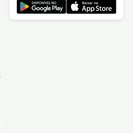
s
,
s