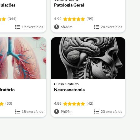
culações
Patologia Geral
(344)
4.92
(59)
19 exercícios
6h36m
24 exercícios
Curso Gratuito
iratório
Neuroanatomia
(30)
4.88
(42)
18 exercícios
9h09m
20 exercícios