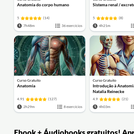
Anatomia do corpo humano
Sistema renal / excret
5
(14)
5
(8)
7h48m
36 exercícios
4h21m
Curso Gratuito
Curso Gratuito
Anatomia
Introdução à Anatom
Natalia Reinecke
4.91
(127)
4.9
(21)
2h29m
8 exercícios
4h03m
Ebook + Áudiobooks gratuitos! Ap