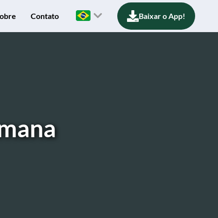
obre
Contato
Baixar o App!
umana