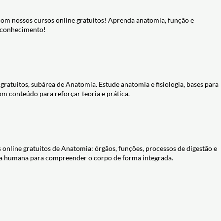
EMININO CICLO MENSTRUAL - DICA ENEM BIOLOGIA
 01 - ANATOMIA E FISIOLOGIA - Prof. Kennedy
06m
30m
com nossos cursos online gratuitos! Aprenda anatomia, função e
re conhecimento!
pico de LH por volta do 14º dia?
le a alternativa correta.
CULINO - DICA ENEM BIOLOGIA #20 - Prof.
Prof. Kennedy Ramos
34m
05m
ncia está correta?
ncipal função do líquido prostático no sêmen?
ratuitos, subárea de Anatomia. Estude anatomia e fisiologia, bases para
om conteúdo para reforçar teoria e prática.
online gratuitos de Anatomia: órgãos, funções, processos de digestão e
gia humana para compreender o corpo de forma integrada.