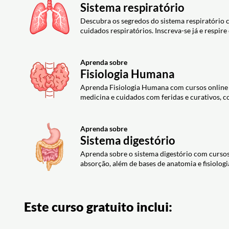
Sistema respiratório
Aula em vídeo: SISTEMA REPRODUTOR F
Aula em vídeo: SISTEMA ENDÓCRINO PARTE
#19 - Prof. Kennedy Ramos
Ramos
Descubra os segredos do sistema respiratório 
cuidados respiratórios. Inscreva-se já e respi
Exercício: No ciclo menstrual de 28 dias, o que indica um 
Exercício: Sobre glândulas endócrinas e exócrinas, assina
Aula em vídeo: SISTEMA REPRODUTOR MAS
Aula em vídeo: SISTEMA IMUNOLÓGICO - 
Aprenda sobre
Kennedy Ramos
Exercício: Sobre a resposta imune adaptativa, qual sequê
Fisiologia Humana
Exercício: No sistema reprodutor masculino, qual é a pri
Aprenda Fisiologia Humana com cursos online g
medicina e cuidados com feridas e curativos, c
Aprenda sobre
Sistema digestório
Aprenda sobre o sistema digestório com cursos 
absorção, além de bases de anatomia e fisiolo
Este curso gratuito inclui: