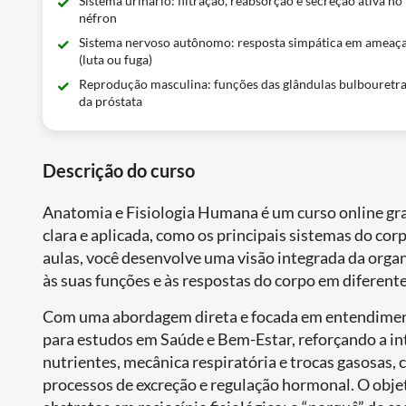
Sistema urinário: filtração, reabsorção e secreção ativa no
néfron
Sistema nervoso autônomo: resposta simpática em ameaç
(luta ou fuga)
Reprodução masculina: funções das glândulas bulbouretra
da próstata
Descrição do curso
Anatomia e Fisiologia Humana é um curso online gr
clara e aplicada, como os principais sistemas do co
aulas, você desenvolve uma visão integrada da org
às suas funções e às respostas do corpo em diferentes
Com uma abordagem direta e focada em entendimento 
para estudos em Saúde e Bem-Estar, reforçando a i
nutrientes, mecânica respiratória e trocas gasosas, 
processos de excreção e regulação hormonal. O obj