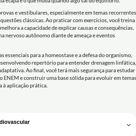
ada etapa e o que muda quando algo sai do equilíbrio.
rovas e vestibulares, especialmente em temas recorrente
questões clássicas. Ao praticar com exercícios, você treina
 e melhora a capacidade de explicar causas e consequências,
ma nervoso autônomo diante de ameaça e eventos
s essenciais para a homeostase e a defesa do organismo,
desenvolvendo repertório para entender drenagem linfática
adaptativa. Ao final, você terá mais segurança para estudar
a o ENEM e construir uma base sólida para evoluir em tema
à aplicação prática.
rdiovascular