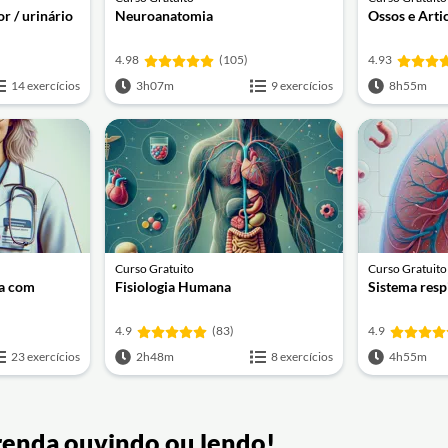
or / urinário
Neuroanatomia
Ossos e Arti
4.98
(105)
4.93
14 exercícios
3h07m
9 exercícios
8h55m
Curso Gratuito
Curso Gratuito
ia com
Fisiologia Humana
Sistema resp
4.9
(83)
4.9
23 exercícios
2h48m
8 exercícios
4h55m
renda ouvindo ou lendo!