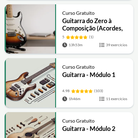
Curso Gratuito
Guitarra do Zero à
Composição (Acordes,
Escalas, Improvisação e
5
(1)
Repertório)
13h53m
39 exercícios
Curso Gratuito
Guitarra - Módulo 1
4.98
(103)
1h46m
11 exercícios
Curso Gratuito
Guitarra - Módulo 2