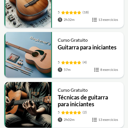
5
(18)
2h32m
13 exercícios
Curso Gratuito
Guitarra para iniciantes
5
(4)
57m
8 exercícios
Curso Gratuito
Técnicas de guitarra
para iniciantes
5
(2)
2h02m
13 exercícios