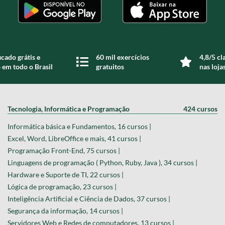
icado grátis e
60 mil exercícios
4,8/5 cl
 em todo o Brasil
gratuitos
nas loja
Tecnologia, Informática e Programação
424 cursos
Informática básica e Fundamentos, 16 cursos |
Excel, Word, LibreOffice e mais, 41 cursos |
Programação Front-End, 75 cursos |
Linguagens de programação ( Python, Ruby, Java ), 34 cursos |
Hardware e Suporte de TI, 22 cursos |
Lógica de programação, 23 cursos |
Inteligência Artificial e Ciência de Dados, 37 cursos |
Segurança da informação, 14 cursos |
Servidores Web e Redes de computadores, 13 cursos |