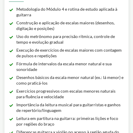
Metodologia do Módulo 4 e rotina de estudo aplicada à
guitarra
Construção e aplicação de escalas maiores (desenhos,
digitação e posições)
Uso do metrônomo para precisão rítmica, controle de
tempo e evolução gradual
Execução de exercícios de escalas maiores com contagem
de pulsos e repetições
Fórmula de intervalos da escala menor natural e sua
sonoridade
Desenhos básicos da escala menor natural (ex.: lá menor) e
como praticá-los
Exercícios progressivos com escalas menores naturais
para fluência e velocidade
Importância da leitura musical para guitarristas e ganhos
de repertório/linguagem
Leitura em partitura na guitarra: primeiras lições e foco
por regiões do braço
Diferenças guitarra x violão no acesso à região aguda do