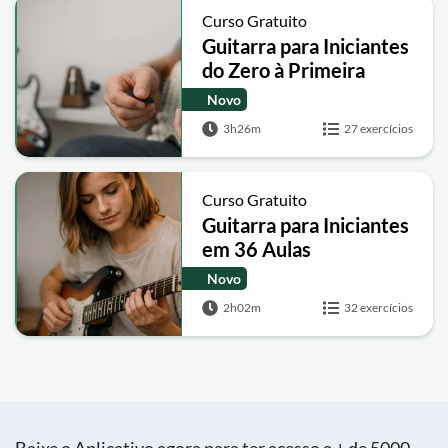
Curso Gratuito
Guitarra para Iniciantes
do Zero à Primeira
Música
Novo
3h26m
27 exercícios
Curso Gratuito
Guitarra para Iniciantes
em 36 Aulas
Novo
2h02m
32 exercícios