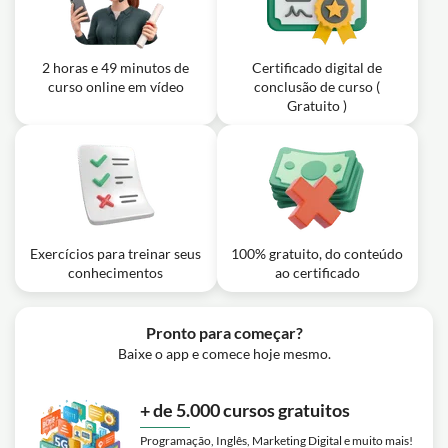
Parte) - Cordas e Música
Exercício: _Qual é a diferença entre o sweep picking
verdadeiro e o falso?
Exercício: Qual é a sequência correta das casas
Aula em vídeo: Guitarra - Exercícios 1ª
mencionadas para o exercício inicial para guitarristas
2 horas e 49 minutos de
Certificado digital de
iniciantes?
Etapa com Sweep em Tríades -
13m
curso online em vídeo
conclusão de curso (
Cordas e Música
Gratuito )
Exercício: Qual é o objetivo principal da aula descrita na
transcrição?
Aula em vídeo: Guitarra - Exercícios 2ª
Etapa com Sweep em Tríades -
08m
Cordas e Música
Exercícios para treinar seus
Exercício: Qual a importância de tocar com a distorção
100% gratuito, do conteúdo
em comparação ao som limpo nos estudos musicais?
conhecimentos
ao certificado
Pronto para começar?
Baixe o app e comece hoje mesmo.
+ de 5.000 cursos gratuitos
Programação, Inglês, Marketing Digital e muito mais!