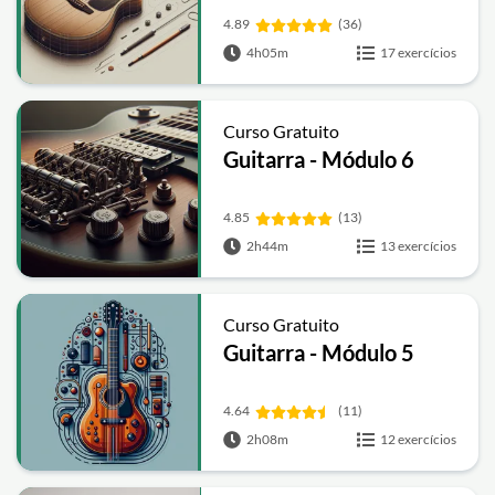
4.89
(36)
4h05m
17 exercícios
Curso Gratuito
Guitarra - Módulo 6
4.85
(13)
2h44m
13 exercícios
Curso Gratuito
Guitarra - Módulo 5
4.64
(11)
2h08m
12 exercícios