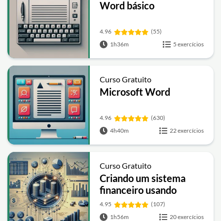
Word básico
4.96
(55)
1h36m
5 exercícios
Curso Gratuito
Microsoft Word
4.96
(630)
4h40m
22 exercícios
Curso Gratuito
Criando um sistema
financeiro usando
Access
4.95
(107)
1h56m
20 exercícios