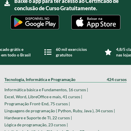
Baixe o app para ter acesso ao Certificado de
conclusão de Curso Gratuitamente.
icado grátis e
60 mil exercícios
4,8/5 cl
 em todo o Brasil
gratuitos
nas loja
Tecnologia, Informática e Programação
424 cursos
Informática básica e Fundamentos, 16 cursos |
Excel, Word, LibreOffice e mais, 41 cursos |
Programação Front-End, 75 cursos |
Linguagens de programação ( Python, Ruby, Java ), 34 cursos |
Hardware e Suporte de TI, 22 cursos |
Lógica de programação, 23 cursos |