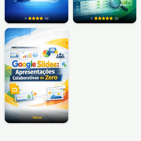
4
(4)
5
(2)
Novo