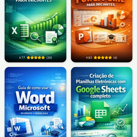
4.77
(30)
4.83
(6)