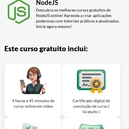
NodeJs - Aula 36: Refresh Token
NodeJS
03m
NodeJs - Aula 40: Conclusão
Exercício: _Qual é a recomendação para armazenar
Descubra os melhores cursos gratuitos de
Aula em vídeo: Criando APIs com
imagens no banco de dados em uma aplicação NodeJs?
09m
NodeJS online! Aprenda a criar aplicações
NodeJs - Aula 37: Autorização
poderosas com tutoriais práticos e atualizados.
Inicie agora mesmo!
Aula em vídeo: Criando APIs com
03m
NodeJs - Aula 38: Outros
Este curso gratuito inclui:
4 horas e 45 minutos de
Certificado digital de
curso online em vídeo
conclusão de curso (
Gratuito )