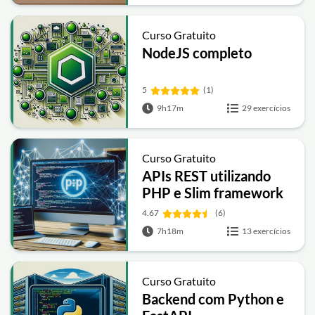
Curso Gratuito
NodeJS completo
5
(1)
9h17m
29 exercícios
Curso Gratuito
APIs REST utilizando
PHP e Slim framework
4.67
(6)
7h18m
13 exercícios
Curso Gratuito
Backend com Python e