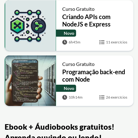
Curso Gratuito
Criando APIs com
NodeJS e Express
Novo
6h45m
11 exercícios
Curso Gratuito
Programação back-end
com Node
Novo
10h14m
26 exercícios
Ebook + Áudiobooks gratuitos!
Aprenda ouvindo ou lendo!