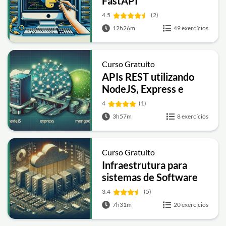
FastAPI
4.5
(2)
12h26m
49 exercícios
Curso Gratuito
APIs REST utilizando
NodeJS, Express e
MongoDB
4
(1)
3h57m
8 exercícios
Curso Gratuito
Infraestrutura para
sistemas de Software
3.4
(5)
7h31m
20 exercícios