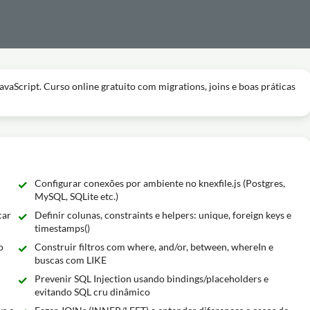
vaScript. Curso online gratuito com migrations, joins e boas práticas
Configurar conexões por ambiente no knexfile.js (Postgres,
MySQL, SQLite etc.)
car
Definir colunas, constraints e helpers: unique, foreign keys e
timestamps()
o
Construir filtros com where, and/or, between, whereIn e
buscas com LIKE
Prevenir SQL Injection usando bindings/placeholders e
evitando SQL cru dinâmico