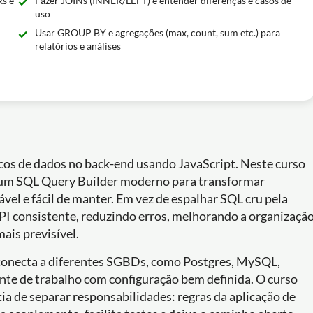
ks e
Fazer JOINs (INNER/LEFT) e entender diferenças e casos de
uso
Usar GROUP BY e agregações (max, count, sum etc.) para
relatórios e análises
cos de dados no back-end usando JavaScript. Neste curso
mo um SQL Query Builder moderno para transformar
ável e fácil de manter. Em vez de espalhar SQL cru pela
API consistente, reduzindo erros, melhorando a organizaçã
ais previsível.
 conecta a diferentes SGBDs, como Postgres, MySQL,
nte de trabalho com configuração bem definida. O curso
ia de separar responsabilidades: regras da aplicação de