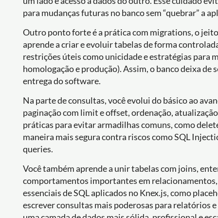
um lado e acesso a dados do outro. Esse cuidado evit
para mudanças futuras no banco sem “quebrar” a apli
Outro ponto forte é a prática com migrations, o jeit
aprende a criar e evoluir tabelas de forma controla
restrições úteis como unicidade e estratégias para
homologação e produção). Assim, o banco deixa de ser
entrega do software.
Na parte de consultas, você evolui do básico ao avanç
paginação com limit e offset, ordenação, atualizaçã
práticas para evitar armadilhas comuns, como delete
maneira mais segura contra riscos como SQL Inject
queries.
Você também aprende a unir tabelas com joins, ente
comportamentos importantes em relacionamentos, c
essenciais de SQL aplicados no Knex.js, como place
escrever consultas mais poderosas para relatórios e r
uma camada de dados mais sólida, profissional e esc