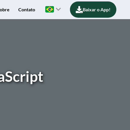
obre
Contato
Baixar o App!
aScript