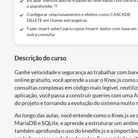
Escapar identificadores e palavras reservadas com backtic
o placeholder ??
Configurar relacionamentos e efeitos como CASCADE
DELETE em chaves estrangeiras
Fazer insert-select para copiar/inserir dados com base em
outra consulta
Descrição do curso
Ganhe velocidade e segurança ao trabalhar com ban
online gratuito, você aprende a usar o Knex.js co
consultas complexas em código mais legível, reutiliz
aplicação, você passa a construir queries com uma 
do projeto e tornando a evolução do sistema muito m
Ao longo das aulas, você entende como o Knex.js se
MariaDB e SQLite, e aprende a estruturar um ambie
também aprofunda o uso do knexfile.js e a importânc