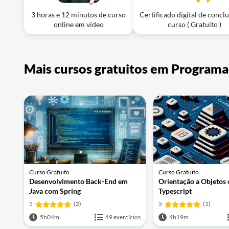
3 horas e 12 minutos de curso
Certificado digital de concl
online em vídeo
curso ( Gratuito )
Mais cursos gratuitos em Program
Curso Gratuito
Curso Gratuito
Desenvolvimento Back-End em
Orientação a Objetos
Java com Spring
Typescript
5
(2)
5
(1)
5h04m
49 exercícios
4h19m