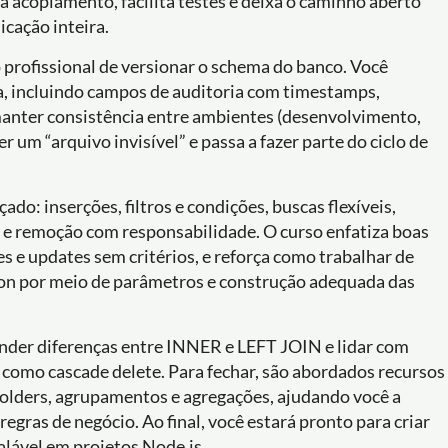
a acoplamento, facilita testes e deixa o caminho aberto
cação inteira.
o profissional de versionar o schema do banco. Você
da, incluindo campos de auditoria com timestamps,
 manter consistência entre ambientes (desenvolvimento,
 um “arquivo invisível” e passa a fazer parte do ciclo de
ado: inserções, filtros e condições, buscas flexíveis,
o e remoção com responsabilidade. O curso enfatiza boas
s e updates sem critérios, e reforça como trabalhar de
ion por meio de parâmetros e construção adequada das
nder diferenças entre INNER e LEFT JOIN e lidar com
omo cascade delete. Para fechar, são abordados recursos
holders, agrupamentos e agregações, ajudando você a
egras de negócio. Ao final, você estará pronto para criar
alável em projetos Node.js.