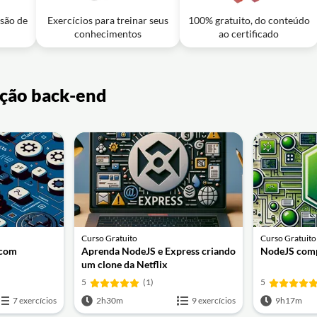
usão de
Exercícios para treinar seus
100% gratuito, do conteúdo
conhecimentos
ao certificado
ação back-end
Curso Gratuito
Curso Gratuito
 com
Aprenda NodeJS e Express criando
NodeJS com
um clone da Netflix
5
(1)
5
7 exercícios
2h30m
9 exercícios
9h17m