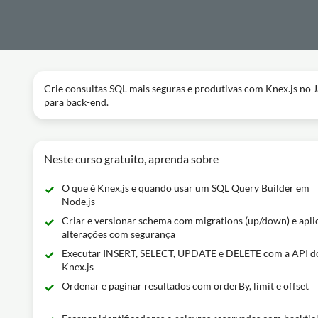
Crie consultas SQL mais seguras e produtivas com Knex.js no Ja
para back-end.
Neste curso gratuito, aprenda sobre
O que é Knex.js e quando usar um SQL Query Builder em
Node.js
Criar e versionar schema com migrations (up/down) e apli
alterações com segurança
Executar INSERT, SELECT, UPDATE e DELETE com a API d
Knex.js
Ordenar e paginar resultados com orderBy, limit e offset