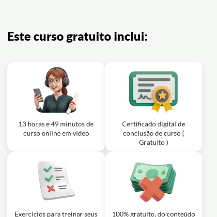
Aula em vídeo: Latim Para Todos -
Aula em vídeo: Aviso 2021 - Aulas
Aula 30 - Pastor et Oves Capítulo
29m
02m
Hemerson
9.II.1
Este curso gratuito inclui:
Aula em vídeo: Latim Para Todos -
Aula 31 - Pastor et Oves Capítulo
22m
9.II.2
Exercício: _Qual é o foco do livro a partir do Capítulo 9
até o Capítulo 14?
13 horas e 49 minutos de
Certificado digital de
curso online em vídeo
conclusão de curso (
Gratuito )
Exercícios para treinar seus
100% gratuito, do conteúdo