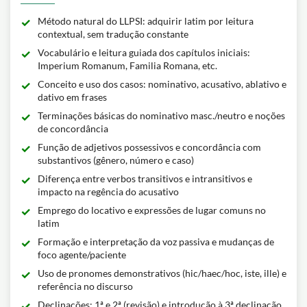
Método natural do LLPSI: adquirir latim por leitura
contextual, sem tradução constante
Vocabulário e leitura guiada dos capítulos iniciais:
Imperium Romanum, Familia Romana, etc.
Conceito e uso dos casos: nominativo, acusativo, ablativo e
dativo em frases
Terminações básicas do nominativo masc./neutro e noções
de concordância
Função de adjetivos possessivos e concordância com
substantivos (gênero, número e caso)
Diferença entre verbos transitivos e intransitivos e
impacto na regência do acusativo
Emprego do locativo e expressões de lugar comuns no
latim
Formação e interpretação da voz passiva e mudanças de
foco agente/paciente
Uso de pronomes demonstrativos (hic/haec/hoc, iste, ille) e
referência no discurso
Declinações: 1ª e 2ª (revisão) e introdução à 3ª declinação