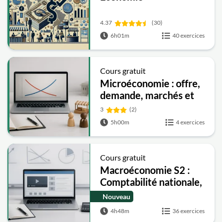
4.37
(30)
6h01m
40 exercices
Cours gratuit
Microéconomie : offre,
demande, marchés et
interventions de l’État
3
(2)
5h00m
4 exercices
Cours gratuit
Macroéconomie S2 :
Comptabilité nationale,
inflation, chômage,
Nouveau
modèle keynésien et
4h48m
36 exercices
IS-LM