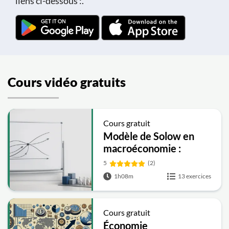
liens ci-dessous :.
Cours vidéo gratuits
Cours gratuit
Modèle de Solow en
macroéconomie :
croissance, état
5
(2)
stationnaire, chocs et
1h08m
13 exercices
règle dor
Cours gratuit
Économie