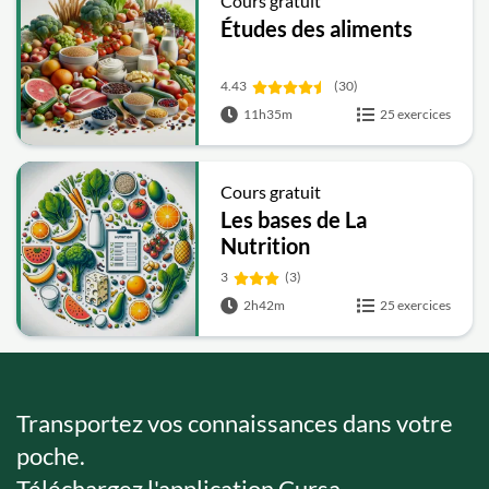
Cours gratuit
Études des aliments
4.43
(30)
11h35m
25 exercices
Cours gratuit
Les bases de La
Nutrition
3
(3)
2h42m
25 exercices
Transportez vos connaissances dans votre
poche.
Téléchargez l'application Cursa.