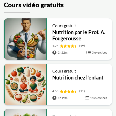
Cours vidéo gratuits
Cours gratuit
Nutrition par le Prof. A.
Fougerousse
4.74
(19)
2h22m
3 exercices
Cours gratuit
Nutrition chez l'enfant
4.55
(11)
1h19m
14 exercices