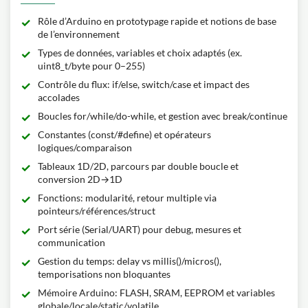
Rôle d’Arduino en prototypage rapide et notions de base
de l’environnement
Types de données, variables et choix adaptés (ex.
uint8_t/byte pour 0–255)
Contrôle du flux: if/else, switch/case et impact des
accolades
Boucles for/while/do-while, et gestion avec break/continue
Constantes (const/#define) et opérateurs
logiques/comparaison
Tableaux 1D/2D, parcours par double boucle et
conversion 2D→1D
Fonctions: modularité, retour multiple via
pointeurs/références/struct
Port série (Serial/UART) pour debug, mesures et
communication
Gestion du temps: delay vs millis()/micros(),
temporisations non bloquantes
Mémoire Arduino: FLASH, SRAM, EEPROM et variables
globale/locale/static/volatile