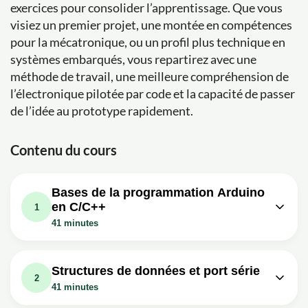
exercices pour consolider l’apprentissage. Que vous
visiez un premier projet, une montée en compétences
pour la mécatronique, ou un profil plus technique en
systèmes embarqués, vous repartirez avec une
méthode de travail, une meilleure compréhension de
l’électronique pilotée par code et la capacité de passer
de l’idée au prototype rapidement.
Contenu du cours
Bases de la programmation Arduino
en C/C++
1
41 minutes
Leçon vidéo : Arduino #1:
06m
Introduction [TUTO]
Structures de données et port série
2
Exercice: Quel est l'un des principaux avantages de
41 minutes
l'utilisation d'une carte Arduino pour le prototypage
rapide ?