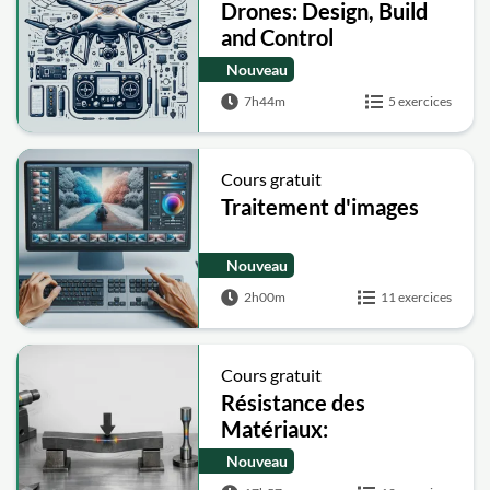
Drones: Design, Build
and Control
Nouveau
7h44m
5 exercices
Cours gratuit
Traitement d'images
Nouveau
2h00m
11 exercices
Cours gratuit
Résistance des
Matériaux:
Contraintes,
Nouveau
Déformations, Torsion,