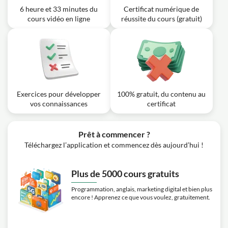
est-il important d'utiliser des temporisations non
6 heure et 33 minutes du
Certificat numérique de
bloquantes plutôt que des temporisations bloquantes ?
cours vidéo en ligne
réussite du cours (gratuit)
Leçon vidéo : Arduino #43: Exemple
05m
Temporisation non bloquante [TUTO]
Exercice: Quel est l'avantage d'utiliser une temporisation
non bloquante dans la programmation d'un Arduino?
Exercices pour développer
100% gratuit, du contenu au
vos connaissances
certificat
Prêt à commencer ?
Téléchargez l’application et commencez dès aujourd’hui !
Plus de 5000 cours gratuits
Programmation, anglais, marketing digital et bien plus
encore ! Apprenez ce que vous voulez, gratuitement.