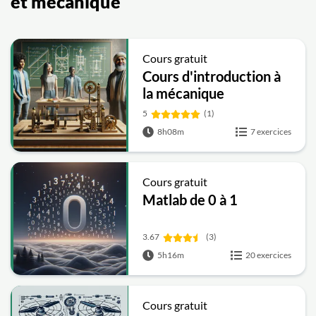
et mécanique
Cours gratuit
Cours d'introduction à
la mécanique
5
(1)
8h08m
7 exercices
Cours gratuit
Matlab de 0 à 1
3.67
(3)
5h16m
20 exercices
Cours gratuit