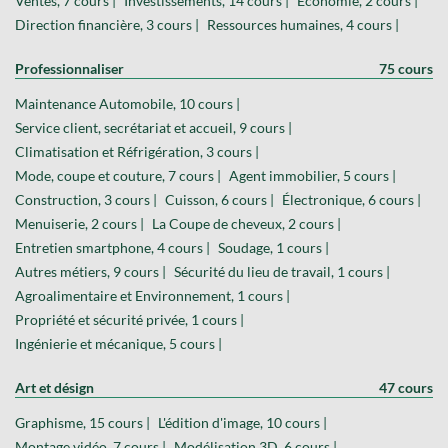
Ventes, 7 cours |
Investissements, 14 cours |
Économie, 2 cours |
Direction financière, 3 cours |
Ressources humaines, 4 cours |
Professionnaliser
75 cours
Maintenance Automobile, 10 cours |
Service client, secrétariat et accueil, 9 cours |
Climatisation et Réfrigération, 3 cours |
Mode, coupe et couture, 7 cours |
Agent immobilier, 5 cours |
Construction, 3 cours |
Cuisson, 6 cours |
Électronique, 6 cours |
Menuiserie, 2 cours |
La Coupe de cheveux, 2 cours |
Entretien smartphone, 4 cours |
Soudage, 1 cours |
Autres métiers, 9 cours |
Sécurité du lieu de travail, 1 cours |
Agroalimentaire et Environnement, 1 cours |
Propriété et sécurité privée, 1 cours |
Ingénierie et mécanique, 5 cours |
Art et désign
47 cours
Graphisme, 15 cours |
L'édition d'image, 10 cours |
Montage vidéo, 7 cours |
Modélisation 3D, 6 cours |