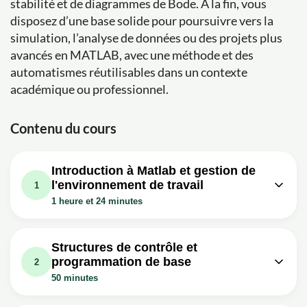
stabilité et de diagrammes de Bode. À la fin, vous
disposez d’une base solide pour poursuivre vers la
simulation, l’analyse de données ou des projets plus
avancés en MATLAB, avec une méthode et des
automatismes réutilisables dans un contexte
académique ou professionnel.
Contenu du cours
Introduction à Matlab et gestion de
l'environnement de travail
1
1 heure et 24 minutes
Leçon vidéo : Matlab #1: Introduction
26m
à la programmation Matlab
Structures de contrôle et
programmation de base
Exercice: Quelle fonction Matlab utilise-t-on pour afficher
2
toutes les variables en mémoire et leurs valeurs
50 minutes
actuelles ?
Leçon vidéo : Matlab #4: Les
Leçon vidéo : Matlab #2: Les