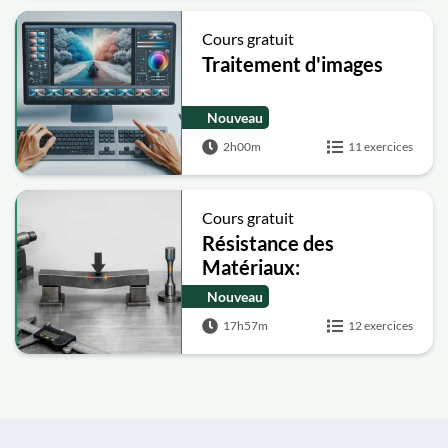
Cours gratuit
Traitement d'images
Nouveau
2h00m
11 exercices
Cours gratuit
Résistance des
Matériaux:
Contraintes,
Nouveau
Déformations, Torsion,
17h57m
12 exercices
Flexion, Mohr and
Défaillance