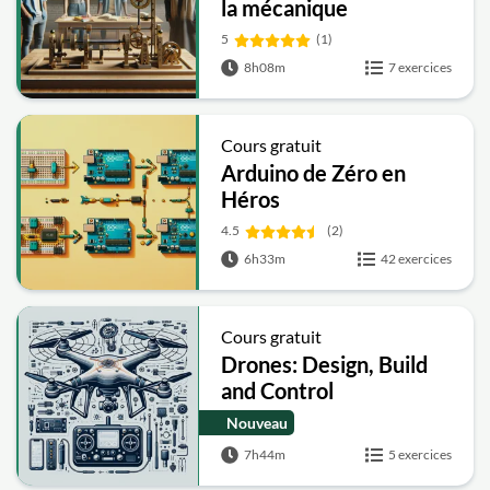
la mécanique
5
(1)
8h08m
7 exercices
Cours gratuit
Arduino de Zéro en
Héros
4.5
(2)
6h33m
42 exercices
Cours gratuit
Drones: Design, Build
and Control
Nouveau
7h44m
5 exercices