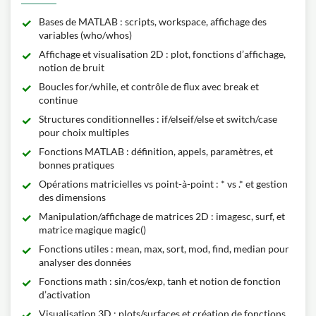
Bases de MATLAB : scripts, workspace, affichage des
variables (who/whos)
Affichage et visualisation 2D : plot, fonctions d’affichage,
notion de bruit
Boucles for/while, et contrôle de flux avec break et
continue
Structures conditionnelles : if/elseif/else et switch/case
pour choix multiples
Fonctions MATLAB : définition, appels, paramètres, et
bonnes pratiques
Opérations matricielles vs point-à-point : * vs .* et gestion
des dimensions
Manipulation/affichage de matrices 2D : imagesc, surf, et
matrice magique magic()
Fonctions utiles : mean, max, sort, mod, find, median pour
analyser des données
Fonctions math : sin/cos/exp, tanh et notion de fonction
d’activation
Visualisation 3D : plots/surfaces et création de fonctions