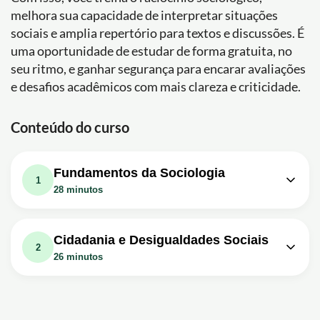
melhora sua capacidade de interpretar situações
sociais e amplia repertório para textos e discussões. É
uma oportunidade de estudar de forma gratuita, no
seu ritmo, e ganhar segurança para encarar avaliações
e desafios acadêmicos com mais clareza e criticidade.
Conteúdo do curso
Fundamentos da Sociologia
1
28 minutos
Aula em vídeo: 01 - Estudando e
entendendo a sociedade - Sociologia
15m
Cidadania e Desigualdades Sociais
- Ens. Médio - Telecurso
2
26 minutos
Exercício: _Qual é o objetivo da sociologia?
Aula em vídeo: 03 - Cidadania: o que
Aula em vídeo: 02 - Cultura: todo
eu tenho a ver com isso? - Sociologia
13m
mundo tem uma? - Sociologia - Ens.
13m
- Ens. Médio - Telecurso