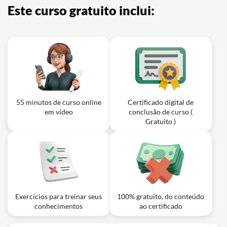
Médio - Telecurso
Este curso gratuito inclui:
Exercício: _Qual é a definição de cidadania?
Exercício: _Qual é a definição de cultura?
Aula em vídeo: 04 - Desigualdades:
descobrindo e convivendo com elas -
13m
Sociologia - Ens. Médio - Telecurso
Exercício: _De acordo com o curso de Sociologia para o
Ensino Médio, a desigualdade é um fenômeno:
55 minutos de curso online
Certificado digital de
em vídeo
conclusão de curso (
Gratuito )
Exercícios para treinar seus
100% gratuito, do conteúdo
conhecimentos
ao certificado