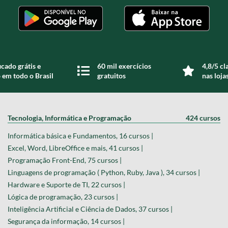
icado grátis e
60 mil exercícios
4,8/5 cl
 em todo o Brasil
gratuitos
nas loja
Tecnologia, Informática e Programação
424 cursos
Informática básica e Fundamentos, 16 cursos |
Excel, Word, LibreOffice e mais, 41 cursos |
Programação Front-End, 75 cursos |
Linguagens de programação ( Python, Ruby, Java ), 34 cursos |
Hardware e Suporte de TI, 22 cursos |
Lógica de programação, 23 cursos |
Inteligência Artificial e Ciência de Dados, 37 cursos |
Segurança da informação, 14 cursos |