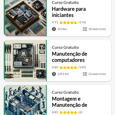
Curso Gratuito
Hardware para
iniciantes
4.91
(174)
1h54m
10 exercícios
Curso Gratuito
Manutenção de
computadores
4.89
(193)
12h11m
22 exercícios
Curso Gratuito
Montagem e
Manutenção de
Computadores
4.83
(6)