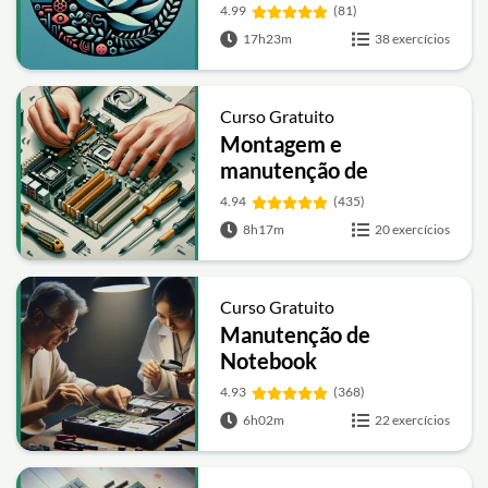
4.99
(81)
17h23m
38 exercícios
Curso Gratuito
Montagem e
manutenção de
computadores
4.94
(435)
8h17m
20 exercícios
Curso Gratuito
Manutenção de
Notebook
4.93
(368)
6h02m
22 exercícios