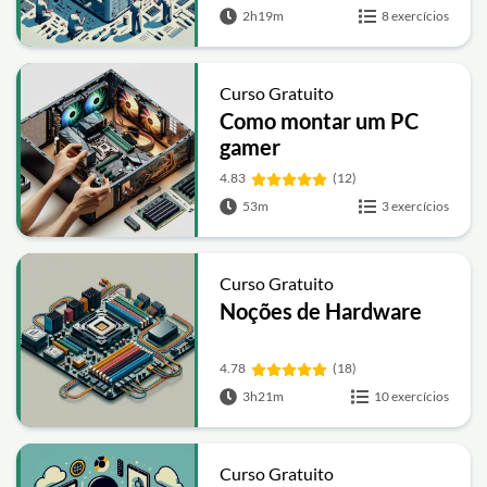
2h19m
8 exercícios
Curso Gratuito
Como montar um PC
gamer
4.83
(12)
53m
3 exercícios
Curso Gratuito
Noções de Hardware
4.78
(18)
3h21m
10 exercícios
Curso Gratuito