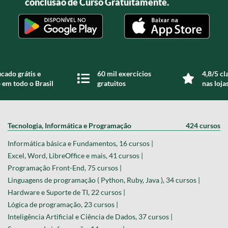
conclusão de Curso Gratuitamente.
icado grátis e
60 mil exercícios
4,8/5 cl
 em todo o Brasil
gratuitos
nas loja
Tecnologia, Informática e Programação
424 cursos
Informática básica e Fundamentos, 16 cursos |
Excel, Word, LibreOffice e mais, 41 cursos |
Programação Front-End, 75 cursos |
Linguagens de programação ( Python, Ruby, Java ), 34 cursos |
Hardware e Suporte de TI, 22 cursos |
Lógica de programação, 23 cursos |
Inteligência Artificial e Ciência de Dados, 37 cursos |