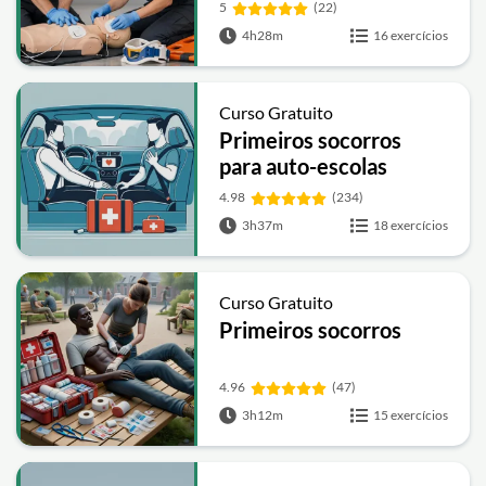
Socorristas: Primeiros
5
(22)
Socorros, Trauma e
4h28m
16 exercícios
Suporte Básico de Vida
Curso Gratuito
Primeiros socorros
para auto-escolas
4.98
(234)
3h37m
18 exercícios
Curso Gratuito
Primeiros socorros
4.96
(47)
3h12m
15 exercícios