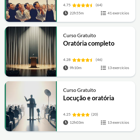
4.75
(64)
22h55m
41 exercícios
Curso Gratuito
Oratória completo
4.28
(46)
9h10m
13 exercícios
Curso Gratuito
Locução e oratória
4.25
(20)
12h03m
13 exercícios