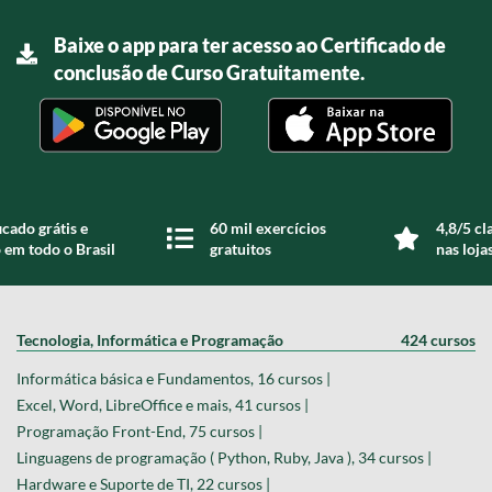
Baixe o app para ter acesso ao Certificado de
conclusão de Curso Gratuitamente.
icado grátis e
60 mil exercícios
4,8/5 cl
 em todo o Brasil
gratuitos
nas loja
Tecnologia, Informática e Programação
424 cursos
Informática básica e Fundamentos, 16 cursos |
Excel, Word, LibreOffice e mais, 41 cursos |
Programação Front-End, 75 cursos |
Linguagens de programação ( Python, Ruby, Java ), 34 cursos |
Hardware e Suporte de TI, 22 cursos |