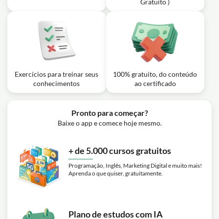
Gratuito )
Adobe Premiere Pro
Exercício: Qual dos seguintes não é uma funcionalidade
disponível no Adobe Premiere para ajudar na
organização e busca de elementos na timeline?
Exercícios para treinar seus
100% gratuito, do conteúdo
conhecimentos
ao certificado
Pronto para começar?
Baixe o app e comece hoje mesmo.
+ de 5.000 cursos gratuitos
Programação, Inglês, Marketing Digital e muito mais!
Aprenda o que quiser, gratuitamente.
Plano de estudos com IA