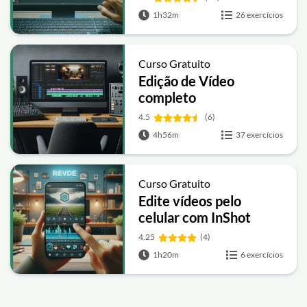
1h32m
26 exercícios
Curso Gratuito
Edição de Vídeo
completo
4.5
(6)
4h56m
37 exercícios
Curso Gratuito
Edite vídeos pelo
celular com InShot
4.25
(4)
1h20m
6 exercícios