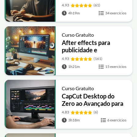
4.93
(61)
4h19m
34 exercícios
Curso Gratuito
After effects para
publicidade e
propaganda
4.93
(161)
1h21m
15 exercícios
Curso Gratuito
CapCut Desktop do
Zero ao Avançado para
Edição de Vídeos
4.83
(6)
3h18m
6 exercícios