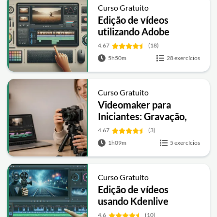
Curso Gratuito
Edição de vídeos
utilizando Adobe
Premiere
4.67
(18)
5h50m
28 exercícios
Curso Gratuito
Videomaker para
Iniciantes: Gravação,
Edição e Como
4.67
(3)
Encontrar Clientes
1h09m
5 exercícios
Curso Gratuito
Edição de vídeos
usando Kdenlive
4.6
(10)