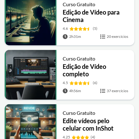
Curso Gratuito
Edição de Vídeo para
Cinema
4.6
(5)
2h31m
20 exercícios
Curso Gratuito
Edição de Vídeo
completo
4.5
(6)
4h56m
37 exercícios
Curso Gratuito
Edite vídeos pelo
celular com InShot
4.25
(4)