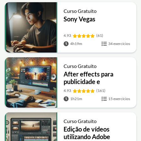
Curso Gratuito
Sony Vegas
4.93
(61)
4h19m
34 exercícios
Curso Gratuito
After effects para
publicidade e
propaganda
4.93
(161)
1h21m
15 exercícios
Curso Gratuito
Edição de vídeos
utilizando Adobe