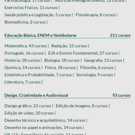
Farmacologia, 17 cursos |
Nutrição e emagrecimento, 15 cursos |
Exercícios Físicos, 11 cursos |
Saúde pública e Legislação, 5 cursos |
Fisioterapia, 8 cursos |
Biomedicina, 2 cursos |
Educação Básica, ENEM e Vestibulares
211 cursos
Matemática, 43 cursos |
Redação, 15 cursos |
Português, 16 cursos |
EJA e Ensino Fundamental, 27 cursos |
História, 18 cursos |
Biologia, 18 cursos |
Geografia, 13 cursos |
Química, 14 cursos |
Física, 18 cursos |
Filosofia, 6 cursos |
Estatística e Probabilidade, 7 cursos |
Sociologia, 9 cursos |
Literatura, 7 cursos |
Design, Criatividade e Audiovisual
93 cursos
Design gráfico, 22 cursos |
Edição de imagens, 8 cursos |
Edição de vídeo, 20 cursos |
Desenho técnico e arquitetônico, 14 cursos |
Desenho no papel e animações, 14 cursos |
UX / UI - Experiência do usuário, 11 cursos |