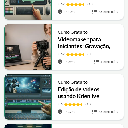
Premiere
4.67
(18)
5h50m
28 exercícios
Curso Gratuito
Videomaker para
Iniciantes: Gravação,
Edição e Como
4.67
(3)
Encontrar Clientes
1h09m
5 exercícios
Curso Gratuito
Edição de vídeos
usando Kdenlive
4.6
(10)
1h32m
26 exercícios