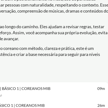
amar pessoas com naturalidade, respeitando o contexto. Ess
onversação, compreensão de músicas, dramas e conteúdos d
 ao longo do caminho. Eles ajudam a revisar regras, testar
eforço. Assim, você acompanha sua própria evolução, evita
de avançar.
no coreano com método, clareza e prática, este é um
ência e criar a base necessária para seguir para níveis
A | BÁSICO 1 | COREANOS MIB
09m
o?
 BÁSICO 1 | COREANOS MIB
26m