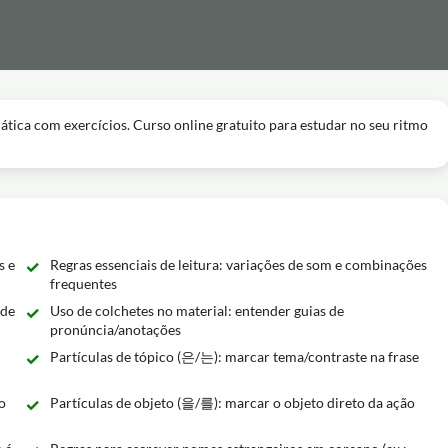
ática com exercícios. Curso online gratuito para estudar no seu ritmo
s e
Regras essenciais de leitura: variações de som e combinações
frequentes
 de
Uso de colchetes no material: entender guias de
pronúncia/anotações
Partículas de tópico (은/는): marcar tema/contraste na frase
o
Partículas de objeto (을/를): marcar o objeto direto da ação