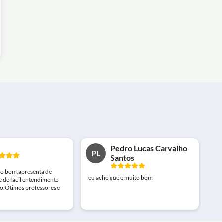
Pedro Lucas Carvalho
PL
Santos
to bom,apresenta de
eu acho que é muito bom
e de fácil entendimento
to.Ótimos professores e