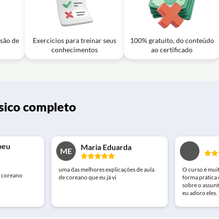
usão de
Exercícios para treinar seus
100% gratuito, do conteúdo
conhecimentos
ao certificado
sico completo
peu
Maria Eduarda
ME
uma das melhores explicações de aula
O curso é mui
e coreano
de coreano que eu já vi
forma prática 
sobre o assun
eu adoro eles.