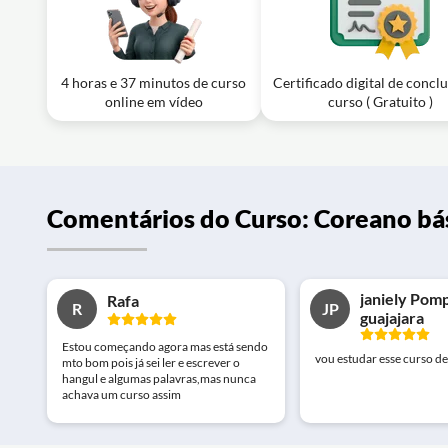
4 horas e 37 minutos de curso
Certificado digital de concl
online em vídeo
curso ( Gratuito )
Comentários do Curso: Coreano bá
janiely Pom
Rafa
R
JP
guajajara
Estou começando agora mas está sendo
vou estudar esse curso d
mto bom pois já sei ler e escrever o
hangul e algumas palavras,mas nunca
achava um curso assim