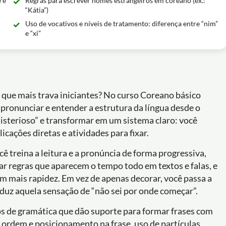
 é
Regras para escrever nomes estrangeiros em coreano (ex.:
“Kátia”)
Uso de vocativos e níveis de tratamento: diferença entre “nim”
e “xi”
que mais trava iniciantes? No curso Coreano básico
 pronunciar e entender a estrutura da língua desde o
misterioso” e transformar em um sistema claro: você
cações diretas e atividades para fixar.
cê treina a leitura e a pronúncia de forma progressiva,
 regras que aparecem o tempo todo em textos e falas, e
 mais rapidez. Em vez de apenas decorar, você passa a
duz aquela sensação de “não sei por onde começar”.
os de gramática que dão suporte para formar frases com
 ordem e posicionamento na frase, uso de partículas