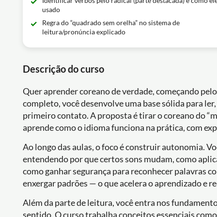
Identificar verbos pelo radical (parte destacada) e como ele
usado
Regra do “quadrado sem orelha” no sistema de
leitura/pronúncia explicado
Descrição do curso
Quer aprender coreano de verdade, começando pelo 
completo, você desenvolve uma base sólida para ler,
primeiro contato. A proposta é tirar o coreano do “
aprende como o idioma funciona na prática, com expli
Ao longo das aulas, o foco é construir autonomia. Vo
entendendo por que certos sons mudam, como aplicar
como ganhar segurança para reconhecer palavras com
enxergar padrões — o que acelera o aprendizado e re
Além da parte de leitura, você entra nos fundament
sentido. O curso trabalha conceitos essenciais como