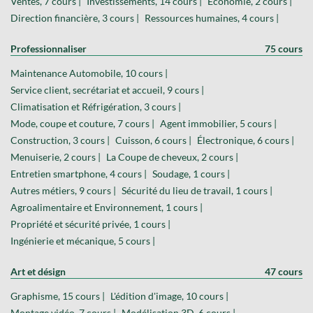
Ventes, 7 cours |
Investissements, 14 cours |
Économie, 2 cours |
Direction financière, 3 cours |
Ressources humaines, 4 cours |
Professionnaliser
75 cours
Maintenance Automobile, 10 cours |
Service client, secrétariat et accueil, 9 cours |
Climatisation et Réfrigération, 3 cours |
Mode, coupe et couture, 7 cours |
Agent immobilier, 5 cours |
Construction, 3 cours |
Cuisson, 6 cours |
Électronique, 6 cours |
Menuiserie, 2 cours |
La Coupe de cheveux, 2 cours |
Entretien smartphone, 4 cours |
Soudage, 1 cours |
Autres métiers, 9 cours |
Sécurité du lieu de travail, 1 cours |
Agroalimentaire et Environnement, 1 cours |
Propriété et sécurité privée, 1 cours |
Ingénierie et mécanique, 5 cours |
Art et désign
47 cours
Graphisme, 15 cours |
L'édition d'image, 10 cours |
Montage vidéo, 7 cours |
Modélisation 3D, 6 cours |