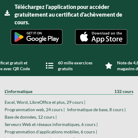
Téléchargez l'application pour accéder
gratuitement au certificat d'achèvement de
cours.
ficat gratuit et
60 mille exercices
Note de 4,8
de avec QR Code
gratuits
magasins d
L'informatique
132 cours
Excel, Word, LibreOffice et plus, 29 cours |
Programmation web, 24 cours |
Informatique de base, 8 cours |
Base de données, 12 cours |
Serveurs Web et réseaux informatiques, 6 cours |
Programmation d'applications mobiles, 6 cours |