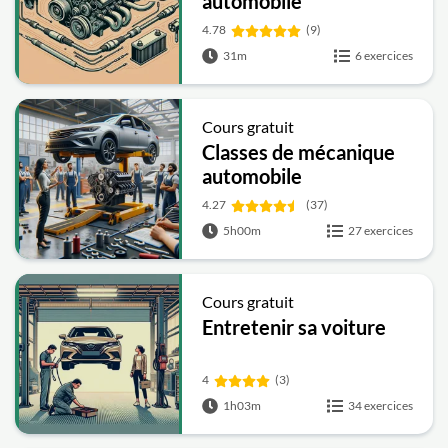
automobile
4.78
(9)
31m
6 exercices
Cours gratuit
Classes de mécanique
automobile
4.27
(37)
5h00m
27 exercices
Cours gratuit
Entretenir sa voiture
4
(3)
1h03m
34 exercices