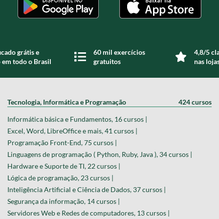
icado grátis e
60 mil exercícios
4,8/5 cl
 em todo o Brasil
gratuitos
nas loja
Tecnologia, Informática e Programação
424 cursos
Informática básica e Fundamentos, 16 cursos |
Excel, Word, LibreOffice e mais, 41 cursos |
Programação Front-End, 75 cursos |
Linguagens de programação ( Python, Ruby, Java ), 34 cursos |
Hardware e Suporte de TI, 22 cursos |
Lógica de programação, 23 cursos |
Inteligência Artificial e Ciência de Dados, 37 cursos |
Segurança da informação, 14 cursos |
Servidores Web e Redes de computadores, 13 cursos |