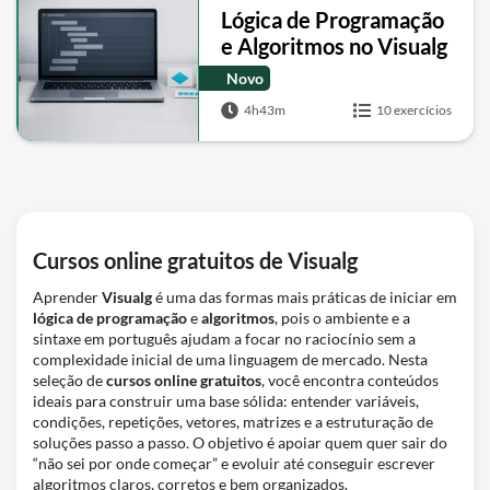
Lógica de Programação
e Algoritmos no Visualg
(do Zero ao Avançado)
Novo
4h43m
10 exercícios
Cursos online gratuitos de Visualg
Aprender
Visualg
é uma das formas mais práticas de iniciar em
lógica de programação
e
algoritmos
, pois o ambiente e a
sintaxe em português ajudam a focar no raciocínio sem a
complexidade inicial de uma linguagem de mercado. Nesta
seleção de
cursos online gratuitos
, você encontra conteúdos
ideais para construir uma base sólida: entender variáveis,
condições, repetições, vetores, matrizes e a estruturação de
soluções passo a passo. O objetivo é apoiar quem quer sair do
“não sei por onde começar” e evoluir até conseguir escrever
algoritmos claros, corretos e bem organizados.