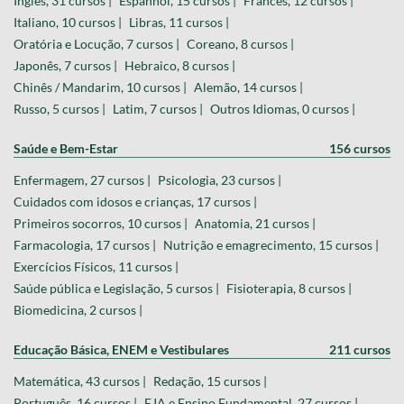
Inglês, 31 cursos |
Espanhol, 15 cursos |
Francês, 12 cursos |
Italiano, 10 cursos |
Libras, 11 cursos |
Oratória e Locução, 7 cursos |
Coreano, 8 cursos |
Japonês, 7 cursos |
Hebraico, 8 cursos |
Chinês / Mandarim, 10 cursos |
Alemão, 14 cursos |
Russo, 5 cursos |
Latim, 7 cursos |
Outros Idiomas, 0 cursos |
Saúde e Bem-Estar
156 cursos
Enfermagem, 27 cursos |
Psicologia, 23 cursos |
Cuidados com idosos e crianças, 17 cursos |
Primeiros socorros, 10 cursos |
Anatomia, 21 cursos |
Farmacologia, 17 cursos |
Nutrição e emagrecimento, 15 cursos |
Exercícios Físicos, 11 cursos |
Saúde pública e Legislação, 5 cursos |
Fisioterapia, 8 cursos |
Biomedicina, 2 cursos |
Educação Básica, ENEM e Vestibulares
211 cursos
Matemática, 43 cursos |
Redação, 15 cursos |
Português, 16 cursos |
EJA e Ensino Fundamental, 27 cursos |