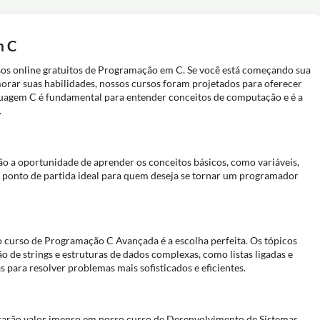
m C
s online gratuitos de Programação em C. Se você está começando sua
rar suas habilidades, nossos cursos foram projetados para oferecer
guagem C é fundamental para entender conceitos de computação e é a
.
ão a oportunidade de aprender os conceitos básicos, como variáveis,
é o ponto de partida ideal para quem deseja se tornar um programador
 curso de Programação C Avançada é a escolha perfeita. Os tópicos
de strings e estruturas de dados complexas, como listas ligadas e
s para resolver problemas mais sofisticados e eficientes.
rarão valor imenso em nosso curso de Desenvolvimento de Sistemas