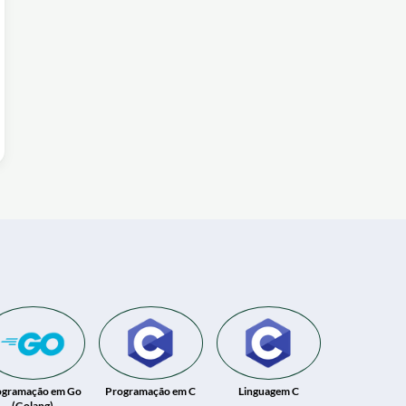
ogramação em Go
Programação em C
Linguagem C
(Golang)