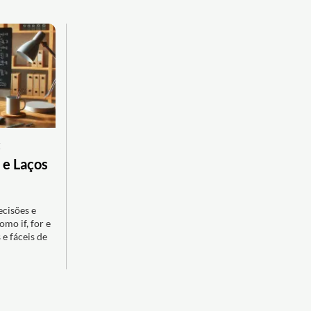
:
 e Laços
ecisões e
omo if, for e
e fáceis de