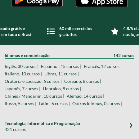
icado grátis e
60 mil exercícios
4,8/5 cl
 em todo o Brasil
gratuitos
nas loja
Idiomas e comunicação
142 cursos
Inglês, 30 cursos |
Espanhol, 15 cursos |
Francês, 12 cursos |
Italiano, 10 cursos |
Libras, 11 cursos |
Oratória e Locução, 6 cursos |
Coreano, 8 cursos |
Japonês, 7 cursos |
Hebraico, 8 cursos |
Chinês / Mandarim, 10 cursos |
Alemão, 14 cursos |
Russo, 5 cursos |
Latim, 6 cursos |
Outros Idiomas, 0 cursos |
Tecnologia, Informática e Programação
421 cursos