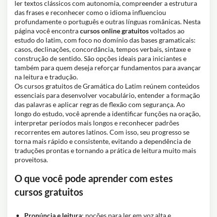
ler textos clássicos com autonomia, compreender a estrutura
das frases e reconhecer como o idioma influenciou
profundamente o português e outras línguas românicas. Nesta
página você encontra
cursos online gratuitos
voltados ao
estudo do latim, com foco no domínio das bases gramaticais:
casos, declinações, concordância, tempos verbais, sintaxe e
construção de sentido. São opções ideais para iniciantes e
também para quem deseja reforçar fundamentos para avançar
na leitura e tradução.
Os cursos gratuitos de Gramática do Latim reúnem conteúdos
essenciais para desenvolver vocabulário, entender a formação
das palavras e aplicar regras de flexão com segurança. Ao
longo do estudo, você aprende a identificar funções na oração,
interpretar períodos mais longos e reconhecer padrões
recorrentes em autores latinos. Com isso, seu progresso se
torna mais rápido e consistente, evitando a dependência de
traduções prontas e tornando a prática de leitura muito mais
proveitosa.
O que você pode aprender com estes
cursos gratuitos
Pronúncia e leitura
: noções para ler em voz alta e