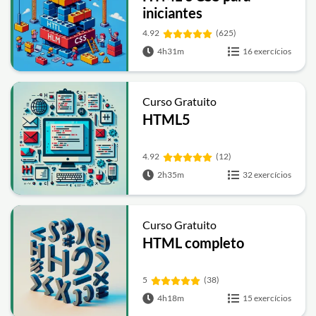
iniciantes
4.92
(625)
4h31m
16 exercícios
Curso Gratuito
HTML5
4.92
(12)
2h35m
32 exercícios
Curso Gratuito
HTML completo
5
(38)
4h18m
15 exercícios