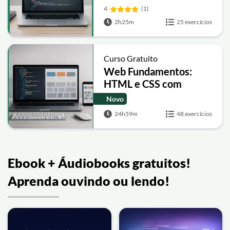
4
(1)
2h25m
25 exercícios
Curso Gratuito
Web Fundamentos:
HTML e CSS com
Projetos
Novo
24h59m
48 exercícios
Ebook + Áudiobooks gratuitos!
Aprenda ouvindo ou lendo!