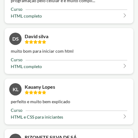
programação pelo celular e é muito compli...
Curso
HTML completo
David silva
DS
muito bom para iniciar com html
Curso
HTML completo
Kauany Lopes
KL
perfeito e muito bem explicado
Curso
HTML e CSS para iniciantes
RIZONETE SILVA DE SÁ