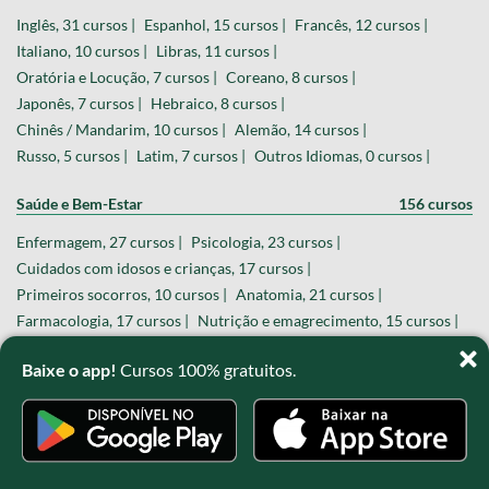
Inglês, 31 cursos |
Espanhol, 15 cursos |
Francês, 12 cursos |
Italiano, 10 cursos |
Libras, 11 cursos |
Oratória e Locução, 7 cursos |
Coreano, 8 cursos |
Japonês, 7 cursos |
Hebraico, 8 cursos |
Chinês / Mandarim, 10 cursos |
Alemão, 14 cursos |
Russo, 5 cursos |
Latim, 7 cursos |
Outros Idiomas, 0 cursos |
Saúde e Bem-Estar
156 cursos
Enfermagem, 27 cursos |
Psicologia, 23 cursos |
Cuidados com idosos e crianças, 17 cursos |
Primeiros socorros, 10 cursos |
Anatomia, 21 cursos |
Farmacologia, 17 cursos |
Nutrição e emagrecimento, 15 cursos |
Exercícios Físicos, 11 cursos |
Baixe o app!
Cursos 100% gratuitos.
Saúde pública e Legislação, 5 cursos |
Fisioterapia, 8 cursos |
Biomedicina, 2 cursos |
Educação Básica, ENEM e Vestibulares
211 cursos
Matemática, 43 cursos |
Redação, 15 cursos |