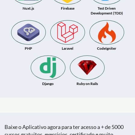
Nuxt.js
Firebase
Test Driven
Development (TDD)
PHP
Laravel
CodeIgniter
Django
Ruby on Rails
Baixe o Aplicativo agora para ter acesso a + de 5000
cursos gratuitos, exercícios, certificado e muito