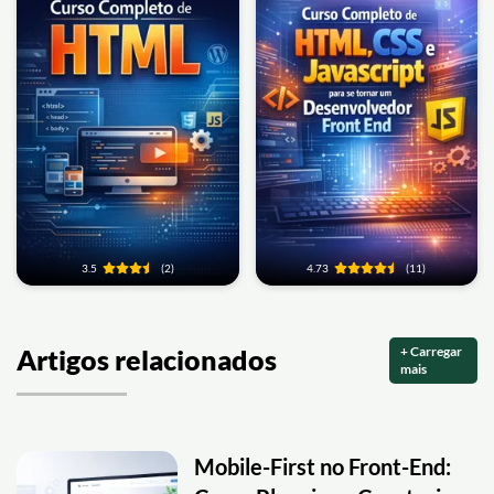
3.5
(2)
4.73
(11)
+ Carregar
Artigos relacionados
mais
Mobile-First no Front-End: