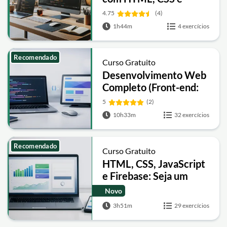
JavaScript
4.75
(4)
1h44m
4 exercícios
Recomendado
Curso Gratuito
Desenvolvimento Web
Completo (Front-end:
HTML, CSS, JavaScript)
5
(2)
10h33m
32 exercícios
Recomendado
Curso Gratuito
HTML, CSS, JavaScript
e Firebase: Seja um
FullStack developer
Novo
3h51m
29 exercícios