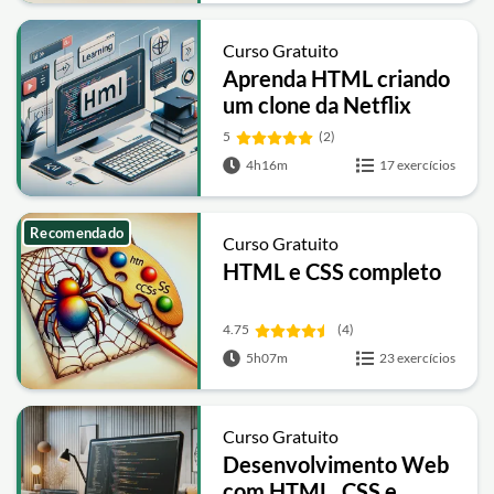
Curso Gratuito
Aprenda HTML criando
um clone da Netflix
5
(2)
4h16m
17 exercícios
Recomendado
Curso Gratuito
HTML e CSS completo
4.75
(4)
5h07m
23 exercícios
Curso Gratuito
Desenvolvimento Web
com HTML, CSS e