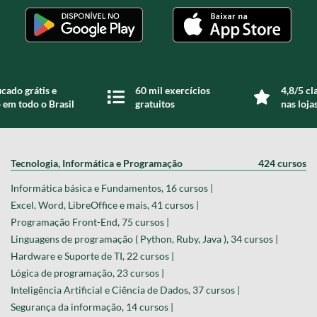
icado grátis e
60 mil exercícios
4,8/5 cl
 em todo o Brasil
gratuitos
nas loja
Tecnologia, Informática e Programação
424 cursos
Informática básica e Fundamentos, 16 cursos |
Excel, Word, LibreOffice e mais, 41 cursos |
Programação Front-End, 75 cursos |
Linguagens de programação ( Python, Ruby, Java ), 34 cursos |
Hardware e Suporte de TI, 22 cursos |
Lógica de programação, 23 cursos |
Inteligência Artificial e Ciência de Dados, 37 cursos |
Segurança da informação, 14 cursos |