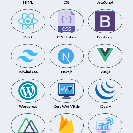
HTML
CSS
JavaScript
React
CSS Flexbox
Bootstrap
Tailwind CSS
Next.js
Vue.js
Wordpress
Core Web Vitals
jQuery