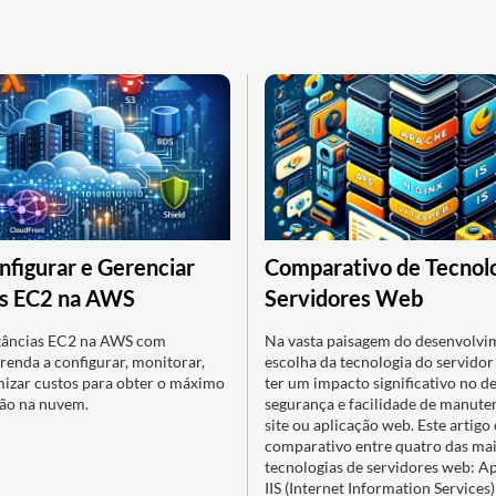
figurar e Gerenciar
Comparativo de Tecnolo
as EC2 na AWS
Servidores Web
stâncias EC2 na AWS com
Na vasta paisagem do desenvolvi
prenda a configurar, monitorar,
escolha da tecnologia do servido
imizar custos para obter o máximo
ter um impacto significativo no 
ão na nuvem.
segurança e facilidade de manut
site ou aplicação web. Este artig
comparativo entre quatro das ma
tecnologias de servidores web: A
IIS (Internet Information Services)