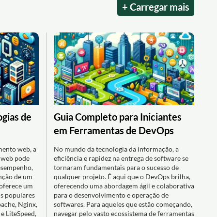
+ Carregar mais
gias de
Guia Completo para Iniciantes
em Ferramentas de DevOps
mento web, a
No mundo da tecnologia da informação, a
r web pode
eficiência e rapidez na entrega de software se
desempenho,
tornaram fundamentais para o sucesso de
enção de um
qualquer projeto. É aqui que o DevOps brilha,
o oferece um
oferecendo uma abordagem ágil e colaborativa
is populares
para o desenvolvimento e operação de
pache, Nginx,
softwares. Para aqueles que estão começando,
 e LiteSpeed,
navegar pelo vasto ecossistema de ferramentas