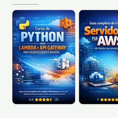
4.6
(5)
5