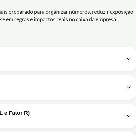
ais preparado para organizar números, reduzir exposição
se em regras e impactos reais no caixa da empresa.
 Gestão Empresarial
02m
scar domínio sobre tributação (ex.: Simples Nacional) e finanças (ex.: fluxo de
A EMPRESA
10m
 PONTO DE EQUILIBRIO
09m
lmente para permitir a circulação e a venda de mercadorias, sendo vinculado à
acional, qual conjunto de itens deve ser considerado como custos variáveis
L e Fator R)
IBUTAÇÕES
02m
AL
09m
 empresarial?