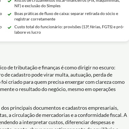
a
Riscos de cruzamentos fiscal-financeiros (Pix, maquininhas,
NF) e exclusão do Simples
no
Boas práticas de fluxo de caixa: separar retirada do sócio e
registrar corretamente
o
Custo total do funcionário: provisões (13º, férias, FGTS) e pró-
labore vs lucro
 de tributação e finanças é como dirigir no escuro:
o de cadastro pode virar multa, autuação, perda de
o foi criado para quem precisa enxergar com clareza como
tamente o resultado do negócio, mesmo em operações
ás dos principais documentos e cadastros empresariais,
s, a circulação de mercadorias e a conformidade fiscal. A
rendendo a interpretar custos, diferenciar despesas e