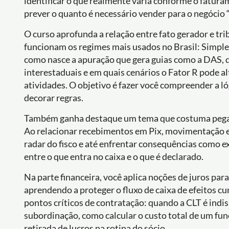
identificar o que realmente varia conforme o fatura
prever o quanto é necessário vender para o negócio “
O curso aprofunda a relação entre fato gerador e tr
funcionam os regimes mais usados no Brasil: Simple
como nasce a apuração que gera guias como a DAS,
interestaduais e em quais cenários o Fator R pode al
atividades. O objetivo é fazer você compreender a ló
decorar regras.
Também ganha destaque um tema que costuma pegar e
Ao relacionar recebimentos em Pix, movimentação e
radar do fisco e até enfrentar consequências como e
entre o que entra no caixa e o que é declarado.
Na parte financeira, você aplica noções de juros para
aprendendo a proteger o fluxo de caixa de efeitos cum
pontos críticos de contratação: quando a CLT é indi
subordinação, como calcular o custo total de um fun
retirada de lucros na rotina do sócio.