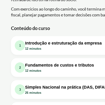
Com exercícios ao longo do caminho, você termina m
fiscal, planejar pagamentos e tomar decisões com ba
Conteúdo do curso
Introdução e estruturação da empresa
1
12 minutos
Aula em vídeo: Boas vindas Mini Curso de
Exercício: Qual é o principal motivo para o empresário bu
Fundamentos de custos e tributos
2
caixa) na gestão do negócio?
12 minutos
Aula em vídeo: AULA 1 - DOCUMENTOS D
Aula em vídeo: AULA 2 - CALCULANDO O
Exercício: Qual documento/cadastro é utilizado principa
emissão de nota fiscal de produto?
Exercício: Ao calcular o ponto de equilíbrio no Simples N
Simples Nacional na prática (DAS, DIFA
3
que aumentam conforme o faturamento/vendas?
26 minutos
Aula em vídeo: AULA 3 - IMPOSTOS E TR
Aula em vídeo: AULA 4 - SIMPLES NACION
Exercício: Qual é o fato gerador do imposto na atividade