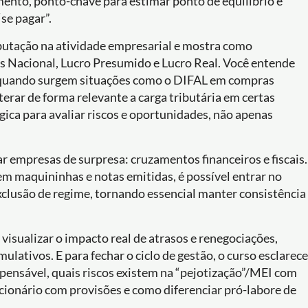
mento, ponto-chave para estimar ponto de equilíbrio e
se pagar”.
ibutação na atividade empresarial e mostra como
s Nacional, Lucro Presumido e Lucro Real. Você entende
 quando surgem situações como o DIFAL em compras
terar de forma relevante a carga tributária em certas
gica para avaliar riscos e oportunidades, não apenas
mpresas de surpresa: cruzamentos financeiros e fiscais.
m maquininhas e notas emitidas, é possível entrar no
xclusão de regime, tornando essencial manter consistência
 visualizar o impacto real de atrasos e renegociações,
ulativos. E para fechar o ciclo de gestão, o curso esclarece
spensável, quais riscos existem na “pejotização”/MEI com
cionário com provisões e como diferenciar pró-labore de