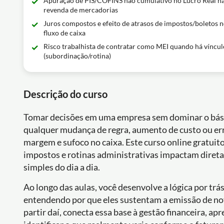
Apuração de PIS/COFINS não cumulativo no Lucro Real n
revenda de mercadorias
Juros compostos e efeito de atrasos de impostos/boletos 
fluxo de caixa
Risco trabalhista de contratar como MEI quando há víncul
(subordinação/rotina)
Descrição do curso
Tomar decisões em uma empresa sem dominar o básico
qualquer mudança de regra, aumento de custo ou err
margem e sufoco no caixa. Este curso online gratuit
impostos e rotinas administrativas impactam dire
simples do dia a dia.
Ao longo das aulas, você desenvolve a lógica por tr
entendendo por que eles sustentam a emissão de nota
partir daí, conecta essa base à gestão financeira, ap