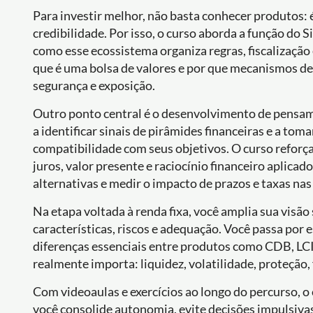
Para investir melhor, não basta conhecer produtos: 
credibilidade. Por isso, o curso aborda a função do S
como esse ecossistema organiza regras, fiscalizaç
que é uma bolsa de valores e por que mecanismos de
segurança e exposição.
Outro ponto central é o desenvolvimento de pensam
a identificar sinais de pirâmides financeiras e a tom
compatibilidade com seus objetivos. O curso reforç
juros, valor presente e raciocínio financeiro aplica
alternativas e medir o impacto de prazos e taxas nas
Na etapa voltada à renda fixa, você amplia sua visão
características, riscos e adequação. Você passa por 
diferenças essenciais entre produtos como CDB, LCI,
realmente importa: liquidez, volatilidade, proteção
Com videoaulas e exercícios ao longo do percurso, o 
você consolide autonomia, evite decisões impulsivas