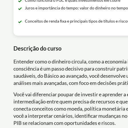
Como funciona o FGC e quais investimentos ele cobre
Juros e importância do tempo: valor do dinheiro no tempo
Conceitos de renda fixa e principais tipos de títulos e risco
Descrição do curso
Entender como o dinheiro circula, como a economia 
consciência é um passo decisivo para construir pat
saudáveis, do Básico ao avançado, você desenvolve u
análises mais avançadas, com foco em decisões práti
Você vai diferenciar poupar de investir e aprender a 
intermediação entre quem precisa de recursos e quem
conecta conceitos como moeda, política monetária e 
você a interpretar cenários, identificar mudanças 
PIB se relacionam com oportunidades e riscos.