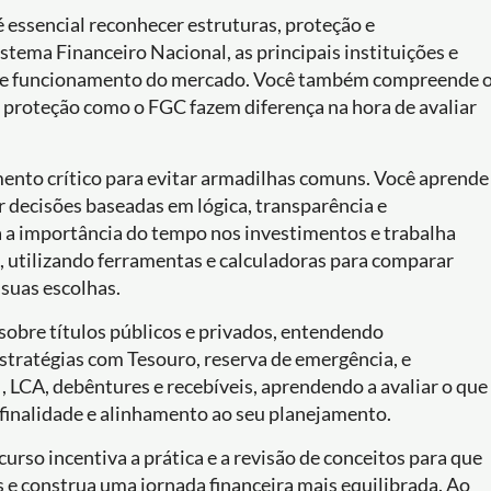
é essencial reconhecer estruturas, proteção e
istema Financeiro Nacional, as principais instituições e
ão e funcionamento do mercado. Você também compreende 
 proteção como o FGC fazem diferença na hora de avaliar
ento crítico para evitar armadilhas comuns. Você aprende
ar decisões baseadas em lógica, transparência e
a a importância do tempo nos investimentos e trabalha
do, utilizando ferramentas e calculadoras para comparar
 suas escolhas.
 sobre títulos públicos e privados, entendendo
estratégias com Tesouro, reserva de emergência, e
 LCA, debêntures e recebíveis, aprendendo a avaliar o que
, finalidade e alinhamento ao seu planejamento.
curso incentiva a prática e a revisão de conceitos para que
 e construa uma jornada financeira mais equilibrada. Ao