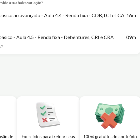
evido à sua baixa variação?
ásico ao avançado - Aula 4.4 - Renda fixa - CDB, LCI e LCA
16m
ásico - Aula 4.5 - Renda fixa - Debêntures, CRI e CRA
09m
a?
usão de
Exercícios para treinar seus
100% gratuito, do conteúdo