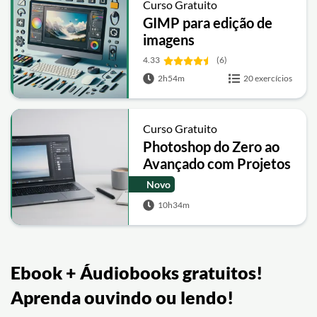
Curso Gratuito
GIMP para edição de
imagens
4.33
(6)
2h54m
20 exercícios
Curso Gratuito
Photoshop do Zero ao
Avançado com Projetos
e Materiais de Apoio
Novo
10h34m
Ebook + Áudiobooks gratuitos!
Aprenda ouvindo ou lendo!