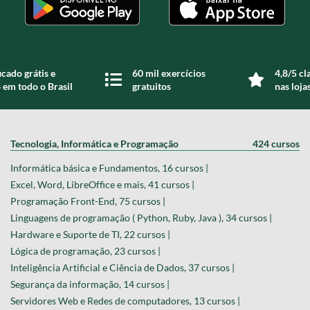
icado grátis e
60 mil exercícios
4,8/5 cl
 em todo o Brasil
gratuitos
nas loja
Tecnologia, Informática e Programação
424 cursos
Informática básica e Fundamentos, 16 cursos |
Excel, Word, LibreOffice e mais, 41 cursos |
Programação Front-End, 75 cursos |
Linguagens de programação ( Python, Ruby, Java ), 34 cursos |
Hardware e Suporte de TI, 22 cursos |
Lógica de programação, 23 cursos |
Inteligência Artificial e Ciência de Dados, 37 cursos |
Segurança da informação, 14 cursos |
Servidores Web e Redes de computadores, 13 cursos |