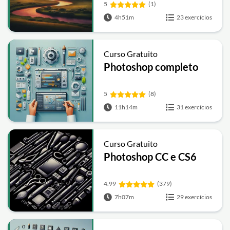
5
(1)
4h51m
23 exercícios
Curso Gratuito
Photoshop completo
5
(8)
11h14m
31 exercícios
Curso Gratuito
Photoshop CC e CS6
4.99
(379)
7h07m
29 exercícios