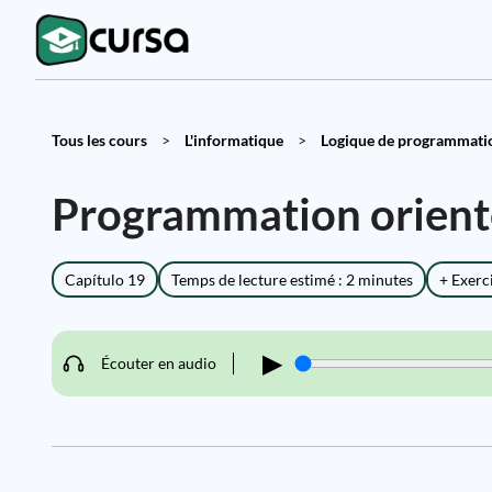
Tous les cours
>
L'informatique
>
Logique de programmatio
Programmation orienté
Capítulo 19
Temps de lecture estimé : 2 minutes
+ Exerc
▶
Écouter en audio