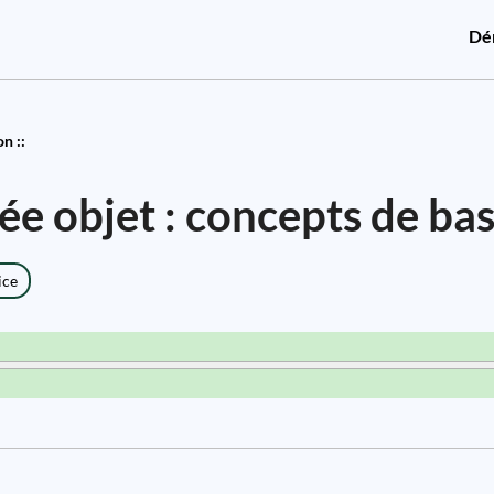
Dé
n ::
e objet : concepts de ba
ice