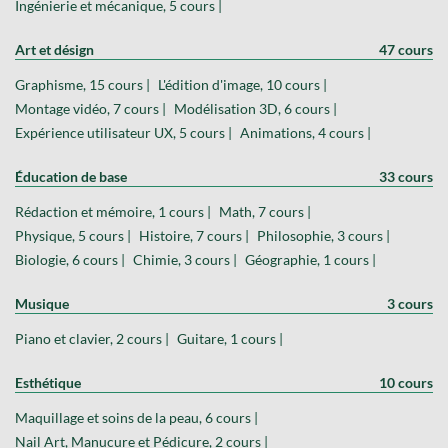
Ingénierie et mécanique, 5 cours |
Art et désign
47 cours
Graphisme, 15 cours |
L'édition d'image, 10 cours |
Montage vidéo, 7 cours |
Modélisation 3D, 6 cours |
Expérience utilisateur UX, 5 cours |
Animations, 4 cours |
Éducation de base
33 cours
Rédaction et mémoire, 1 cours |
Math, 7 cours |
Physique, 5 cours |
Histoire, 7 cours |
Philosophie, 3 cours |
Biologie, 6 cours |
Chimie, 3 cours |
Géographie, 1 cours |
Musique
3 cours
Piano et clavier, 2 cours |
Guitare, 1 cours |
Esthétique
10 cours
Maquillage et soins de la peau, 6 cours |
Nail Art, Manucure et Pédicure, 2 cours |