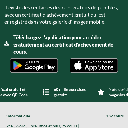
Il existe des centaines de cours gratuits disponibles,
avec un certificat d'achèvement gratuit qui est
enregistré dans votre galerie d'images mobile.
Téléchargez l'application pour accéder
gratuitement au certificat d'achèvement de
cours.
ficat gratuit et
60 mille exercices
Note de 4,8
de avec QR Code
gratuits
magasins d
L'informatique
132 cours
Excel, Word, LibreOffice et plus, 29 cours |