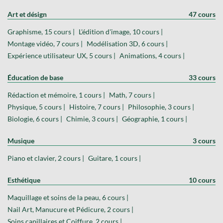
Art et désign
47 cours
Graphisme, 15 cours |
L'édition d'image, 10 cours |
Montage vidéo, 7 cours |
Modélisation 3D, 6 cours |
Expérience utilisateur UX, 5 cours |
Animations, 4 cours |
Éducation de base
33 cours
Rédaction et mémoire, 1 cours |
Math, 7 cours |
Physique, 5 cours |
Histoire, 7 cours |
Philosophie, 3 cours |
Biologie, 6 cours |
Chimie, 3 cours |
Géographie, 1 cours |
Musique
3 cours
Piano et clavier, 2 cours |
Guitare, 1 cours |
Esthétique
10 cours
Maquillage et soins de la peau, 6 cours |
Nail Art, Manucure et Pédicure, 2 cours |
Soins capillaires et Coiffure, 2 cours |