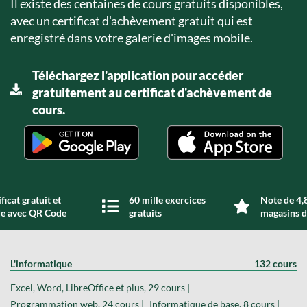
Il existe des centaines de cours gratuits disponibles,
avec un certificat d'achèvement gratuit qui est
enregistré dans votre galerie d'images mobile.
Téléchargez l'application pour accéder
gratuitement au certificat d'achèvement de
cours.
ficat gratuit et
60 mille exercices
Note de 4,8
de avec QR Code
gratuits
magasins d
L'informatique
132 cours
Excel, Word, LibreOffice et plus, 29 cours |
Programmation web, 24 cours |
Informatique de base, 8 cours |