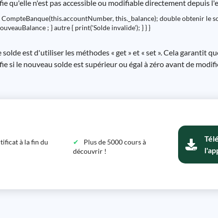
nifie qu'elle n'est pas accessible ou modifiable directement depuis l'e
CompteBanque(this.accountNumber, this._balance); double obtenir le sold
veauBalance ; } autre { print('Solde invalide'); } } }
solde est d'utiliser les méthodes « get » et « set ». Cela garantit q
fie si le nouveau solde est supérieur ou égal à zéro avant de modifie
Tél
ficat à la fin du
Plus de 5000 cours à
l'ap
découvrir !