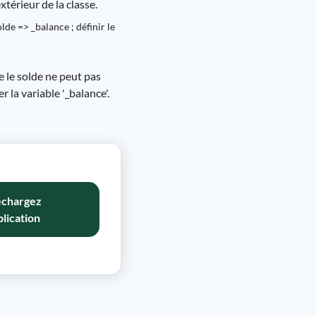
xtérieur de la classe.
e => _balance ; définir le
ue le solde ne peut pas
r la variable '_balance'.
échargez
plication