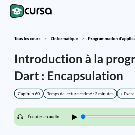
Tous les cours
>
L'informatique
>
Programmation d'applicat
Introduction à la pro
Dart : Encapsulation
Capítulo 60
Temps de lecture estimé : 2 minutes
+ Exerc
▶
Écouter en audio