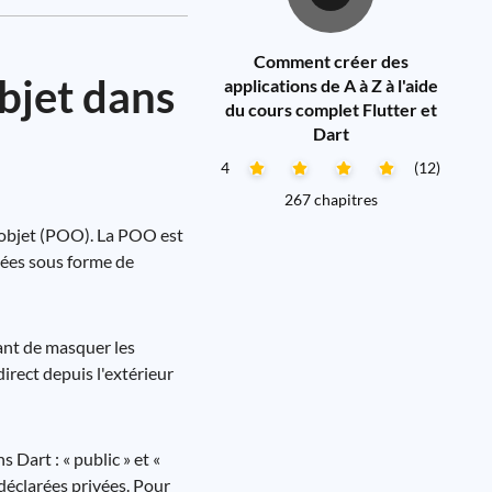
Comment créer des
bjet dans
applications de A à Z à l'aide
du cours complet Flutter et
Dart
4
(12)
267 chapitres
 objet (POO). La POO est
nées sous forme de
ant de masquer les
direct depuis l'extérieur
 Dart : « public » et «
 déclarées privées. Pour