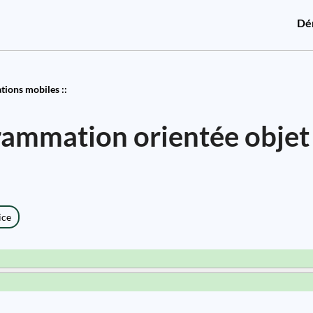
Dé
ions mobiles ::
grammation orientée objet
ice