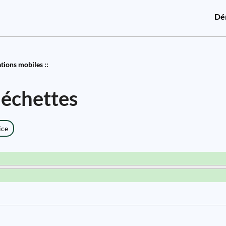
Dé
ions mobiles ::
léchettes
ice