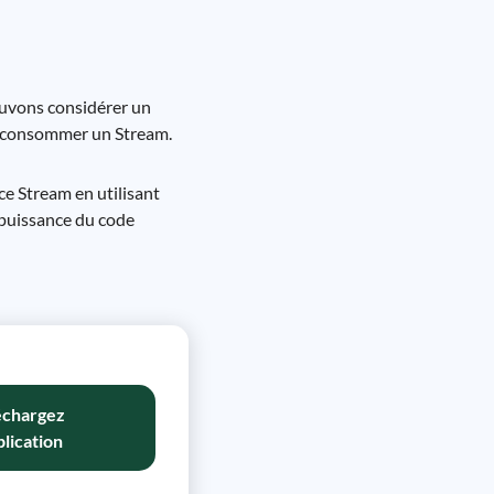
ouvons considérer un
ur consommer un Stream.
e Stream en utilisant
a puissance du code
échargez
plication