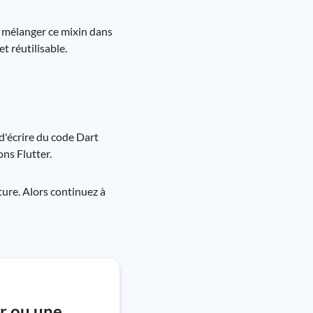
e mélanger ce mixin dans
t réutilisable.
d'écrire du code Dart
ons Flutter.
ture. Alors continuez à
r ou une