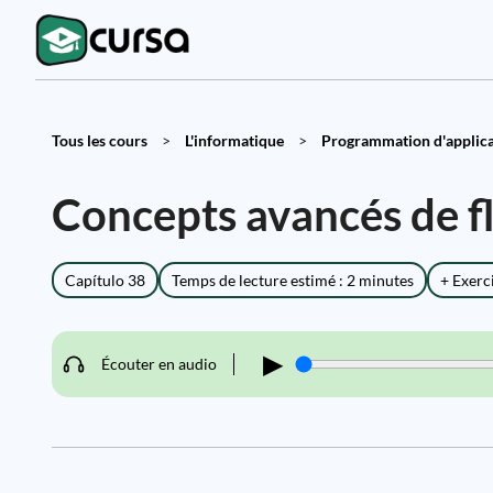
Tous les cours
>
L'informatique
>
Programmation d'applicat
Concepts avancés de f
Capítulo 38
Temps de lecture estimé : 2 minutes
+ Exerc
▶
Écouter en audio