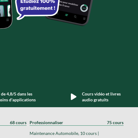
de 4,8/5 dans les
Cours vidéo et livres
sins d'applications
audio gratuits
68 cours
Professionnaliser
75 cours
Maintenance Automobile, 10 cours |