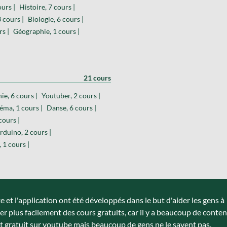
urs |
Histoire, 7 cours |
 cours |
Biologie, 6 cours |
s |
Géographie, 1 cours |
21 cours
ie, 6 cours |
Youtuber, 2 cours |
éma, 1 cours |
Danse, 6 cours |
cours |
rduino, 2 cours |
, 1 cours |
te et l'application ont été développés dans le but d'aider les gens à
er plus facilement des cours gratuits, car il y a beaucoup de conte
t gratuit sur youtube mais beaucoup de gens ne le savent pas.