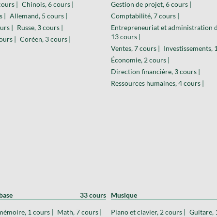
cours |
Chinois, 6 cours |
Gestion de projet, 6 cours |
s |
Allemand, 5 cours |
Comptabilité, 7 cours |
urs |
Russe, 3 cours |
Entrepreneuriat et administration d
13 cours |
ours |
Coréen, 3 cours |
Ventes, 7 cours |
Investissements, 1
Économie, 2 cours |
Direction financière, 3 cours |
Ressources humaines, 4 cours |
base
33 cours
Musique
mémoire, 1 cours |
Math, 7 cours |
Piano et clavier, 2 cours |
Guitare, 