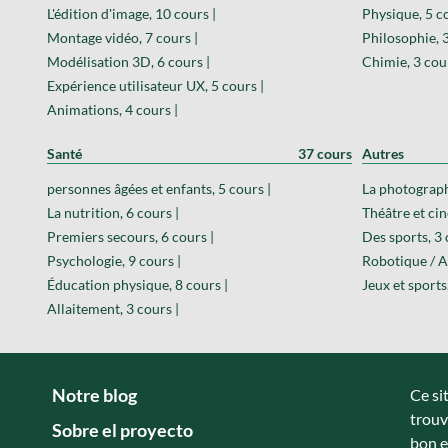
L'édition d'image, 10 cours |
Physique, 5 co
Montage vidéo, 7 cours |
Philosophie, 3
Modélisation 3D, 6 cours |
Chimie, 3 cour
Expérience utilisateur UX, 5 cours |
Animations, 4 cours |
Santé
37 cours
Autres
personnes âgées et enfants, 5 cours |
La photograph
La nutrition, 6 cours |
Théâtre et cin
Premiers secours, 6 cours |
Des sports, 3 
Psychologie, 9 cours |
Robotique / A
Éducation physique, 8 cours |
Jeux et sports
Allaitement, 3 cours |
Notre blog
Ce si
trouv
Sobre el proyecto
bon e