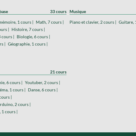
base
33 cours
Musique
mémoire, 1 cours |
Math, 7 cours |
Piano et clavier, 2 cours |
Guitare, 
urs |
Histoire, 7 cours |
 cours |
Biologie, 6 cours |
s |
Géographie, 1 cours |
21 cours
ie, 6 cours |
Youtuber, 2 cours |
éma, 1 cours |
Danse, 6 cours |
cours |
rduino, 2 cours |
, 1 cours |