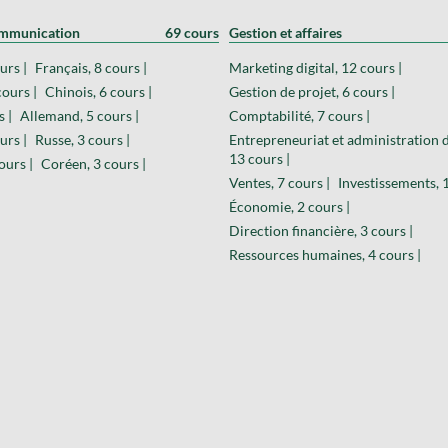
ommunication
69 cours
Gestion et affaires
urs |
Français, 8 cours |
Marketing digital, 12 cours |
cours |
Chinois, 6 cours |
Gestion de projet, 6 cours |
s |
Allemand, 5 cours |
Comptabilité, 7 cours |
urs |
Russe, 3 cours |
Entrepreneuriat et administration d
13 cours |
ours |
Coréen, 3 cours |
Ventes, 7 cours |
Investissements, 1
Économie, 2 cours |
Direction financière, 3 cours |
Ressources humaines, 4 cours |