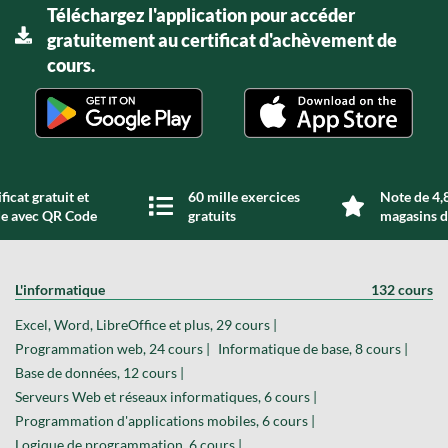
Téléchargez l'application pour accéder
gratuitement au certificat d'achèvement de
cours.
ficat gratuit et
60 mille exercices
Note de 4,8
de avec QR Code
gratuits
magasins d
L'informatique
132 cours
Excel, Word, LibreOffice et plus, 29 cours |
Programmation web, 24 cours |
Informatique de base, 8 cours |
Base de données, 12 cours |
Serveurs Web et réseaux informatiques, 6 cours |
Programmation d'applications mobiles, 6 cours |
Logique de programmation, 6 cours |